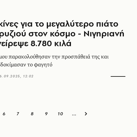
κίνες για το μεγαλύτερο πιάτο
ρυζιού στον κόσμο - Νιγηριανή
είρεψε 8.780 κιλά
μου παρακολούθησαν την προσπάθειά της και
 δοκίμασαν το φαγητό
6.09.2025, 12:02
6
7
8
9
10
…