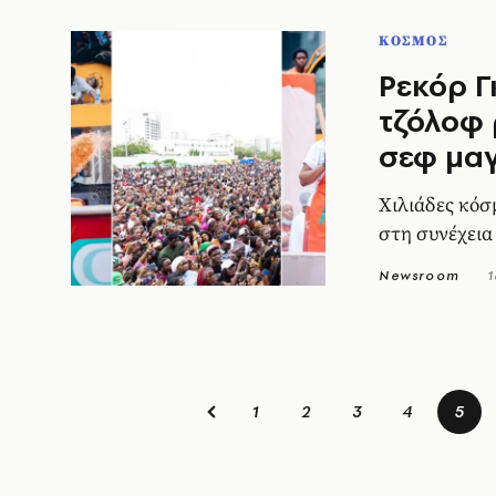
ΚΟΣΜΟΣ
Ρεκόρ Γ
τζόλοφ 
σεφ μαγ
Χιλιάδες κόσ
στη συνέχεια
Newsroom
1
1
2
3
4
5