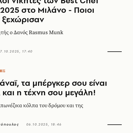
λοι νικητές των Best Chef
2025 στο Μιλάνο - Ποιοι
 ξεχώρισαν
ητής ο Δανός Rasmus Munk
7.10.2025, 17:40
ΗΣ
νάναϊ, τα μπέργκερ σου είναι
 και η τέχνη σου μεγάλη!
πωνέζικα κόλπα του δρόμου και της
σόπουλος
06.10.2025, 18:46