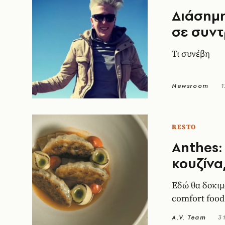
Διάσημη
σε συντ
Τι συνέβη
Newsroom
1
RESTO
Anthes:
κουζίνα
Εδώ θα δοκιμ
comfort food
A.V. Team
3