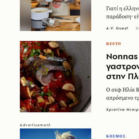
Γιατί η ελλην
παράδοση· εί
A.V. Guest
2
RESTO
Nonnas 
γαστρον
στην Π
Ο σεφ Ηλία Κ
απρόσμενο τ
Χριστίνα Μισι
ΚΟΣΜΟΣ