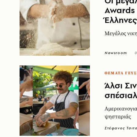
Οι μεγά
Awards 
Έλληνες
Mεγάλος νικ
Newsroom
0
ΘΕΜΑΤΑ ΓΕΥΣ
Άλσι Σι
σπέσιαλ
Αμερικανογια
ψησταριάς
Στέφανος Τσιτ