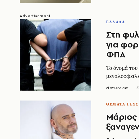
ΕΛΛΑΔΑ
Στη φυλ
για φορ
ΦΠΑ
Το όνομά του
μεγαλοοφειλ
Newsroom
3
ΘΕΜΑΤΑ ΓΕΥΣ
Mάριος 
ξαναγεν