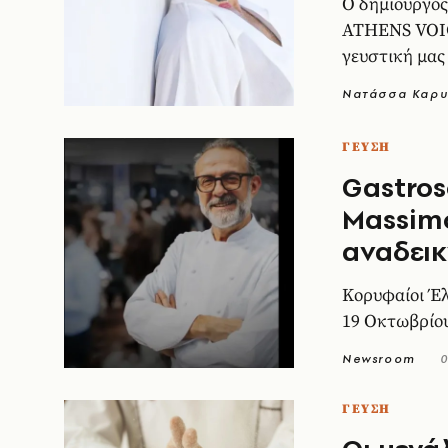
Ο δημιουργός
ATHENS VOICE
γευστική μας
Νατάσσα Καρυ
ΓΕΥΣΗ
Gastros
Massimo
αναδεικ
Κορυφαίοι Έλ
19 Οκτωβρίου
Newsroom
0
ΓΕΥΣΗ