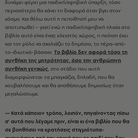
δυνάμει φέρει μια παιδική/εφηβική ύπαρξη, τόσο
περισσότερο θα κάνει τη διαφορά όταν βγει στον
κόσμο. Και θέλω αυτή η πεποίθησή μου να
αποτυπωθεί – γιατί ενώ η παιδική/εφηβική ηλικία στο
βιβλίο αυτό είναι ένας κλειστός χώρος, η ποίηση έχει
και τον ρόλο να σχολιάζει το δημόσιο, το πέρα-από-
το-ιδιωτικό-βάσανο.
Το βιβλίο δεν αφορά τόσο τη
συνθήκη της μητρότητας, όσο την ανθρώπινη
συνθήκη γενικώς
, στο στάδιο που αυτή
διαμορφώνεται: τα μπαγκάζια, δηλαδή, που θα
κουβαλήσουμε και θα αποθέσουμε δημοσίως όταν
μεγαλώσουμε.
— Κατά κάποιον τρόπο, λοιπόν, πηγαίνοντας πίσω
σ’ αυτά που λέγαμε πριν, είναι κι ένα βιβλίο που θα
σε βοηθήσει να κρατήσεις στιγμιότυπα-