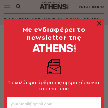
VOICE RADIO
ΚΙΝΗΜΑΤΟΓΡΑΦΟΣ
ΜΟΥΣΙΚΗ
ΒΙΒΛΙΟ
ΘΕΑΤΡΟ - Ο
Mε ενδιαφέρει το
newsletter της
ΒΙΒΛΙΟ
Δήμητρα Κωτούλα: Η ποίηση, η
μητρότητα και τα σκοτάδια της
εφηβείας στη «Λάμια»
Όσο περισσότερο συζητιέται η ποίηση, τόσο το
καλύτερο για όλους
Tα καλύτερα άρθρα της ημέρας έρχονται
στο mail σου
Κρυστάλλη Γλυνιαδάκη
997
ΤΕΥΧΟΣ
07.05.2026, 15:13
7’ ΔΙΑΒΑΣΜΑ