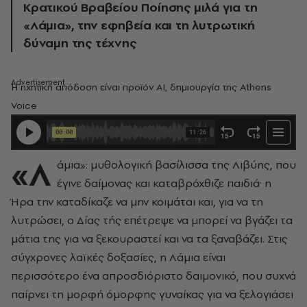
Κρατικού Βραβείου Ποίησης μιλά για τη
«Λάμια», την εφηβεία και τη λυτρωτική
δύναμη της τέχνης
Η ηχητική απόδοση είναι προϊόν AI, δημιουργία της Athens
Voice
«Λ
άμια»: μυθολογική βασίλισσα της Λιβύης, που
έγινε δαίμονας και καταβρόχθιζε παιδιά· η
Ήρα την καταδίκαζε να μην κοιμάται και, για να τη
λυτρώσει, ο Δίας τής επέτρεψε να μπορεί να βγάζει τα
μάτια της για να ξεκουραστεί και να τα ξαναβάζει. Στις
σύγχρονες λαϊκές δοξασίες, η Λάμια είναι
περισσότερο ένα απροσδιόριστο δαιμονικό, που συχνά
παίρνει τη μορφή όμορφης γυναίκας για να ξελογιάσει