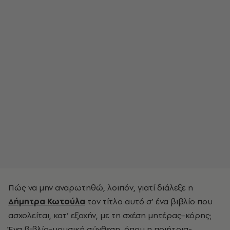
Πώς να μην αναρωτηθώ, λοιπόν, γιατί διάλεξε η
Δήμητρα Κωτούλα
τον τίτλο αυτό σ’ ένα βιβλίο που
ασχολείται, κατ’ εξοχήν, με τη σχέση μητέρας-κόρης;
Ένα βιβλίο-μουσική σύνθεση, όπου η ποιήτρια-