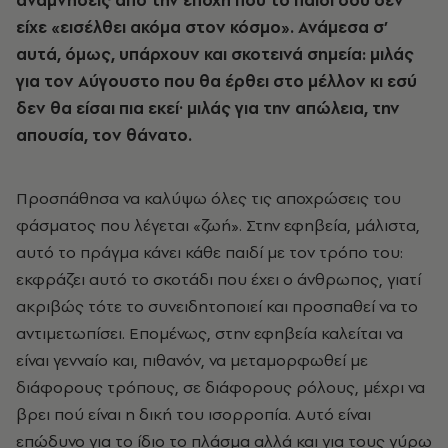
αναμνήσεις από την εποχή που το παιδί σου δεν
είχε «εισέλθει ακόμα στον κόσμο». Ανάμεσα σ’
αυτά, όμως, υπάρχουν και σκοτεινά σημεία: μιλάς
για τον Αύγουστο που θα έρθει στο μέλλον κι εσύ
δεν θα είσαι πια εκεί· μιλάς για την απώλεια, την
απουσία, τον θάνατο.
Προσπάθησα να καλύψω όλες τις αποχρώσεις του
φάσματος που λέγεται «ζωή». Στην εφηβεία, μάλιστα,
αυτό το πράγμα κάνει κάθε παιδί με τον τρόπο του:
εκφράζει αυτό το σκοτάδι που έχει ο άνθρωπος, γιατί
ακριβώς τότε το συνειδητοποιεί και προσπαθεί να το
αντιμετωπίσει. Επομένως, στην εφηβεία καλείται να
είναι γενναίο και, πιθανόν, να μεταμορφωθεί με
διάφορους τρόπους, σε διάφορους ρόλους, μέχρι να
βρει πού είναι η δική του ισορροπία. Αυτό είναι
επώδυνο για το ίδιο το πλάσμα αλλά και για τους γύρω