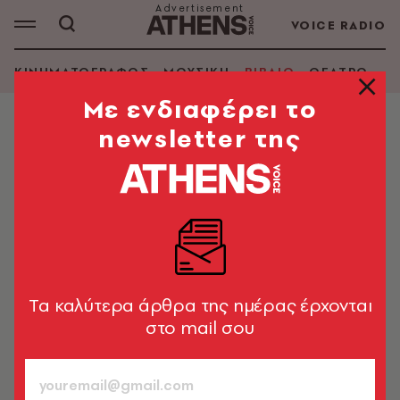
VOICE RADIO
ΚΙΝΗΜΑΤΟΓΡΑΦΟΣ
ΜΟΥΣΙΚΗ
ΒΙΒΛΙΟ
ΘΕΑΤΡΟ - Ο
Mε ενδιαφέρει το
newsletter της
ΒΙΒΛΙΟ
Τι διαβάσαμε φέτος: Tα 3
αγαπημένα βιβλία των συντακτών
μας
Βιβλία που τους συντρόφευσαν, τους προβλημάτισαν
ή τους αιφνιδίασαν, που διάβασαν με ενθουσιασμό
Tα καλύτερα άρθρα της ημέρας έρχονται
στο mail σου
A.V. Team
982
ΤΕΥΧΟΣ
18.12.2025, 16:29
5’ ΔΙΑΒΑΣΜΑ