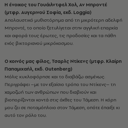
Η ένοικος του Γουάιλντφελ Χολ, Αν Μπροντέ
(μτφρ. Αυγερινού Σοφία, εκδ. Loggia)
Απολαυστικό μυθιστόρημα από τη μικρότερη αδελφή
Μπροντέ, το οποίο ξετυλίγεται στην αγγλική επαρχία
και αφορά τους έρωτες, τις προδοσίες και τα πάθη
ενός βικτοριανού μικρόκοσμου.
Ο κοινός μας φίλος, Τσαρλς Ντίκενς (μτφρ. Κλαίρη
Παπαμιχαήλ, εκδ. Gutenberg)
Μόλις κυκλοφόρησε και το διαβάζω ασμένως.
Περιγράφει –με τον εξαίσιο τρόπο του Ντίκενς– τη
χαμοζωή των ανθρώπων που διαβιούν και
βιοπορίζονται κοντά στις όχθες του Τάμεση. Η κόρη
μου ζει σε ποταμόπλοιο στον Τάμεση, οπότε έπαιξε κι
αυτό τον ρόλο του.