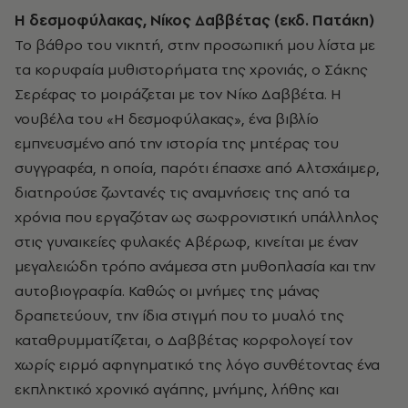
Η δεσμοφύλακας, Νίκος Δαββέτας (εκδ. Πατάκη)
Το βάθρο του νικητή, στην προσωπική μου λίστα με
τα κορυφαία μυθιστορήματα της χρονιάς, ο Σάκης
Σερέφας το μοιράζεται με τον Νίκο Δαββέτα. Η
νουβέλα του «Η δεσμοφύλακας», ένα βιβλίο
εμπνευσμένο από την ιστορία της μητέρας του
συγγραφέα, η οποία, παρότι έπασχε από Αλτσχάιμερ,
διατηρούσε ζωντανές τις αναμνήσεις της από τα
χρόνια που εργαζόταν ως σωφρονιστική υπάλληλος
στις γυναικείες φυλακές Αβέρωφ, κινείται με έναν
μεγαλειώδη τρόπο ανάμεσα στη μυθοπλασία και την
αυτοβιογραφία. Καθώς οι μνήμες της μάνας
δραπετεύουν, την ίδια στιγμή που το μυαλό της
καταθρυμματίζεται, ο Δαββέτας κορφολογεί τον
χωρίς ειρμό αφηγηματικό της λόγο συνθέτοντας ένα
εκπληκτικό χρονικό αγάπης, μνήμης, λήθης και