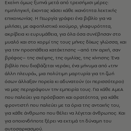
Εκείνη όμως ξυπνά μετά από τρεισήμισι μέρες:
ημιπληγική, έχοντας χάσει κάθε ικανότητα λεκτικής
επικοινωνίας. Η Γεωργία γράφει ένα βιβλίο για να
μιλήσει, με αφοπλιστικό χιούμορ, γλαφυρότητα,
ακρίβεια κι ευρυμάθεια, για όλα όσα συνέβησαν στο
μυαλό και στο κορμί της τους μήνες δίχως γλώσσα, και
για την προσπάθεια κατάκτησης –από την αρχή, σαν
βρέφος– της σκέψης, της ομιλίας, της κίνησης. Ένα
βιβλίο που διαβάζεται νεράκι, ένα μήνυμα από «την
άλλη πλευρά», μια πολύτιμη μαρτυρία για τη ζωή
όσων άλλαξαν πορεία κι αδυνατούν (οι περισσότεροι)
να μας περιγράψουν την εμπειρία τους. Για κάθε ΑμεΑ
που παλεύει για πρόσβαση και ορατότητα, για κάθε
φροντιστή που παλεύει με τα όρια της αντοχής του,
για κάθε άνθρωπο που θέλει να λέγεται άνθρωπος. Και
για οποιονδήποτε ξέρει να εκτιμά τη δύναμη του
αυτοσαρκασμού.