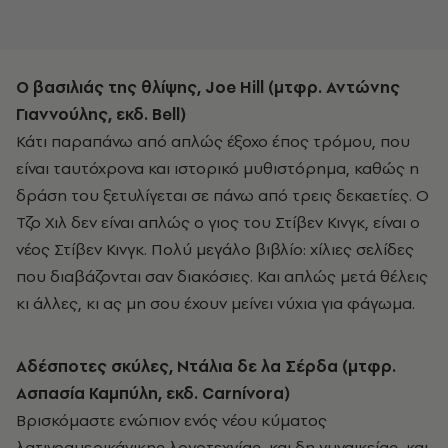
Ο βασιλιάς της θλίψης, Joe Hill (μτφρ. Αντώνης
Γιαννούλης, εκδ. Bell)
Κάτι παραπάνω από απλώς έξοχο έπος τρόμου, που
είναι ταυτόχρονα και ιστορικό μυθιστόρημα, καθώς η
δράση του ξετυλίγεται σε πάνω από τρεις δεκαετίες. Ο
Τζο Χιλ δεν είναι απλώς ο γιος του Στίβεν Κινγκ, είναι ο
νέος Στίβεν Κινγκ. Πολύ μεγάλο βιβλίο: χίλιες σελίδες
που διαβάζονται σαν διακόσιες. Και απλώς μετά θέλεις
κι άλλες, κι ας μη σου έχουν μείνει νύχια για φάγωμα.
Αδέσποτες σκύλες, Ντάλια δε λα Σέρδα (μτφρ.
Ασπασία Καμπύλη, εκδ. Carnίvora)
Βρισκόμαστε ενώπιον ενός νέου κύματος
λατινοαμερικάνικης λογοτεχνίας, και δη γυναικείας, και