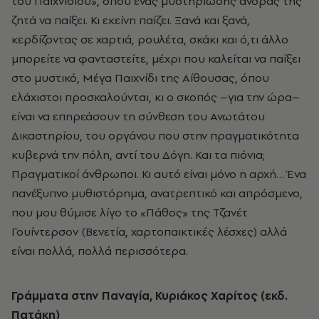
του Παιχνιδιού», όπου ένας μυστηριώδης άνδρας τής
ζητά να παίξει. Κι εκείνη παίζει. Ξανά και ξανά,
κερδίζοντας σε χαρτιά, ρουλέτα, σκάκι και ό,τι άλλο
μπορείτε να φανταστείτε, μέχρι που καλείται να παίξει
στο μυστικό, Μέγα Παιχνίδι της Αίθουσας, όπου
ελάχιστοι προσκαλούνται, κι ο σκοπός –για την ώρα–
είναι να επηρεάσουν τη σύνθεση του Ανωτάτου
Δικαστηρίου, του οργάνου που στην πραγματικότητα
κυβερνά την πόλη, αντί του Δόγη. Και τα πιόνια;
Πραγματικοί άνθρωποι. Κι αυτό είναι μόνο η αρχή… Ένα
πανέξυπνο μυθιστόρημα, ανατρεπτικό και απρόσμενο,
που μου θύμισε λίγο το «Πάθος» της Τζανέτ
Γουίντερσον (Βενετία, χαρτοπαικτικές λέσχες) αλλά
είναι πολλά, πολλά περισσότερα.
Γράμματα στην Παναγία, Κυριάκος Χαρίτος (εκδ.
Πατάκη)