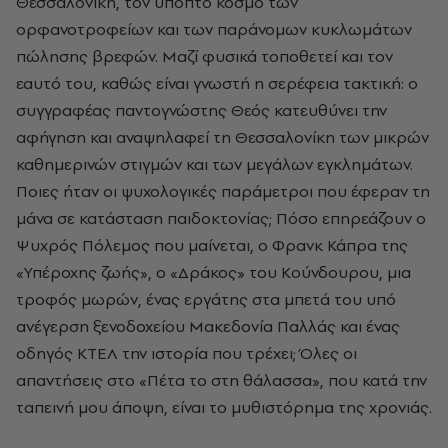
Θεσσαλονίκη, τον ύποπτο κόσμο των
ορφανοτροφείων και των παράνομων κυκλωμάτων
πώλησης βρεφών. Μαζί φυσικά τοποθετεί και τον
εαυτό του, καθώς είναι γνωστή η σερέφεια τακτική: ο
συγγραφέας παντογνώστης Θεός κατευθύνει την
αφήγηση και αναψηλαφεί τη Θεσσαλονίκη των μικρών
καθημερινών στιγμών και των μεγάλων εγκλημάτων.
Ποιες ήταν οι ψυχολογικές παράμετροι που έφεραν τη
μάνα σε κατάσταση παιδοκτονίας; Πόσο επηρεάζουν ο
Ψυχρός Πόλεμος που μαίνεται, ο Φρανκ Κάπρα της
«Υπέροχης ζωής», ο «Δράκος» του Κούνδουρου, μια
τροφός μωρών, ένας εργάτης στα μπετά του υπό
ανέγερση ξενοδοχείου Μακεδονία Παλλάς και ένας
οδηγός ΚΤΕΛ την ιστορία που τρέχει; Όλες οι
απαντήσεις στο «Πέτα το στη θάλασσα», που κατά την
ταπεινή μου άποψη, είναι το μυθιστόρημα της χρονιάς.