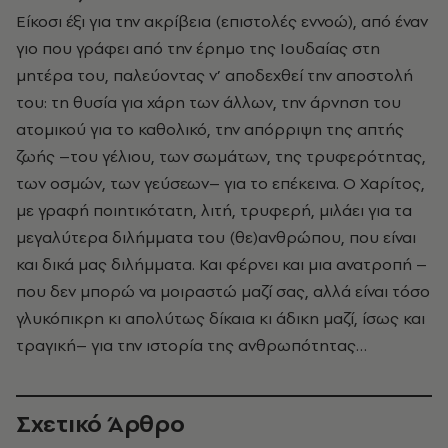
Είκοσι έξι για την ακρίβεια (επιστολές εννοώ), από έναν
γιο που γράφει από την έρημο της Ιουδαίας στη
μητέρα του, παλεύοντας ν’ αποδεχθεί την αποστολή
του: τη θυσία για χάρη των άλλων, την άρνηση του
ατομικού για το καθολικό, την απόρριψη της απτής
ζωής –του γέλιου, των σωμάτων, της τρυφερότητας,
των οσμών, των γεύσεων– για το επέκεινα. Ο Χαρίτος,
με γραφή ποιητικότατη, λιτή, τρυφερή, μιλάει για τα
μεγαλύτερα διλήμματα του (θε)ανθρώπου, που είναι
και δικά μας διλήμματα. Και φέρνει και μια ανατροπή –
που δεν μπορώ να μοιραστώ μαζί σας, αλλά είναι τόσο
γλυκόπικρη κι απολύτως δίκαια κι άδικη μαζί, ίσως και
τραγική– για την ιστορία της ανθρωπότητας…
Σχετικό Άρθρο