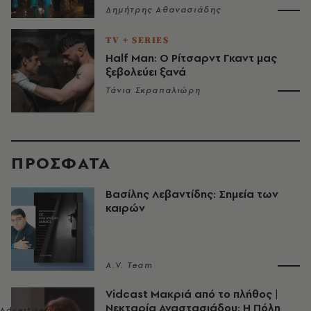
Δημήτρης Αθανασιάδης
TV + SERIES
Half Man: Ο Ρίτσαρντ Γκαντ μας
ξεβολεύει ξανά
Τάνια Σκραπαλιώρη
ΠΡΟΣΦΑΤΑ
Βασίλης Λεβαντίδης: Σημεία των
καιρών
A.V. Team
Vidcast Μακριά από το πλήθος |
Νεκταρία Αναστασιάδου: Η Πόλη