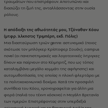
τραυμάτων που επιστρέφουν. Αποτυπώνει και
διασώζει τη ζωή της, ανταλλάσσοντας στην ουσία
ρόλους.
Η απόδειξη της αθωότητάς μου, Τζόναθαν Κόου
(μτφρ. Άλκηστις Τριμπέρη, εκδ. Πόλις)
Μια διασταύρωση τριών genre: αστυνομικό (ποιος
σκότωσε τον μπλόγκερ Κρίστοφερ Σουάν;), campus
novel (οι πανεπιστημιακές και λογοτεχνικές ίντριγκες
δίνουν και παίρνουν στο Κέιμπριτζ, που ως τόπος
καταλαμβάνει μεγάλο κομμάτι της αφήγησης) και
αυτομυθοπλασία, της οποίας η πλοκή φλερτάρει με
το πολιτικοκοινωνικό δοκίμιο. Κατά την προσφιλή
συνήθεια του Κόου, χρονογραφείται για άλλη μια
φορά (παλιά του τέχνη κόσκινο) η Μεγάλη Βρετανία
των ημερών. Επιστρέφοντας στην υπερδεξιά
ρεϊγκανική Αμερική και τη θατσερική Αγγλία της