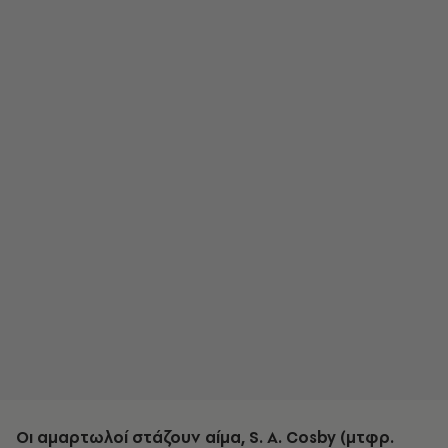
Οι αμαρτωλοί στάζουν αίμα, S. A. Cosby (μτφρ.