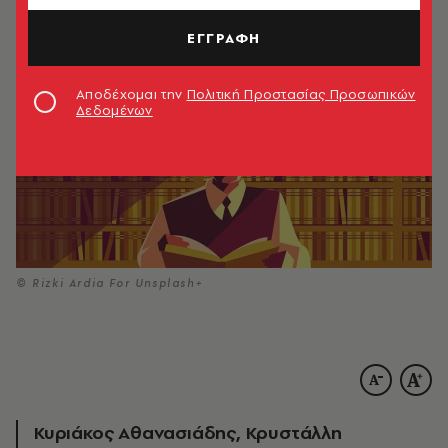
ΕΓΓΡΑΦΗ
Αποδέχομαι την
Πολιτική Προστασίας Προσωπικών
Δεδομένων
© Rizki Ardia For Unsplash+
Κυριάκος Αθανασιάδης, Κρυστάλλη