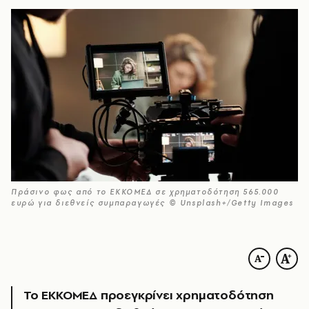
Πράσινο φως από το ΕΚΚΟΜΕΔ σε χρηματοδότηση 565.000
ευρώ για διεθνείς συμπαραγωγές © Unsplash+/Getty Images
Το ΕΚΚΟΜΕΔ προεγκρίνει χρηματοδότηση