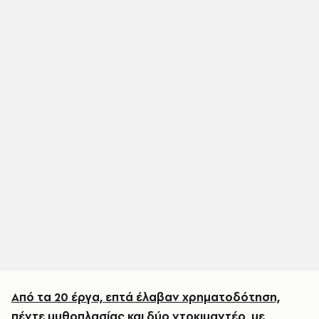
Από τα 20 έργα, επτά έλαβαν χρηματοδότηση,
πέντε μυθοπλασίας και δύο ντοκιμαντέρ, με