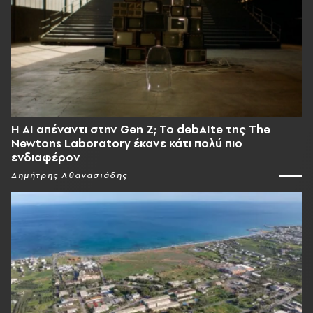
Η AI απέναντι στην Gen Z; Το debAIte της The
Newtons Laboratory έκανε κάτι πολύ πιο
ενδιαφέρον
Δημήτρης Αθανασιάδης