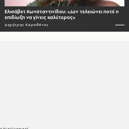
Ελισάβετ Κωνσταντινίδου: «Δεν τελειώνει ποτέ η
επιδίωξη να γίνεις καλύτερος»
Δημήτρης Καραθάνος