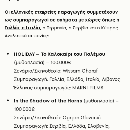
Οι ελληνικές εταιρείες παραγωγής συμμετέχουν
ως συμπαραγωγοί σε σχήματα με χώρες όπως η
Γαλλία, η Ιταλία
, η Γερμανία, η Σερβία και η Κύπρος.
Αναλυτικά οι ταινίες:
HOLIDAY – Το Καλοκαίρι του Πολέμου
(μυθοπλασία) – 100.000€
Σενάριο/Σκηνοθεσία: Wissam Charaf
Συμπαραγωγή: Γαλλία, Ελλάδα, Ιταλία, Λίβανος
Έλληνας συμπαραγωγός: MARNI FILMS
In the Shadow of the Horns
(μυθοπλασία) –
100.000€
Σενάριο/Σκηνοθεσία: Ognjen Glavonić
Συμπαραγωγή: Σερβία, Ελλάδα, Σλοβενία,