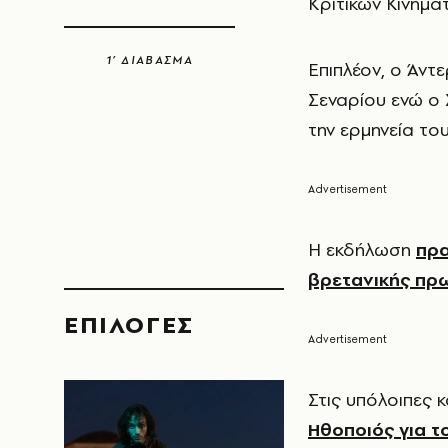
Κριτικών Κινημα
1’ ΔΙΑΒΑΣΜΑ
Επιπλέον, ο Άντ
Σεναρίου ενώ ο 
την ερμηνεία το
Η εκδήλωση
πρα
βρετανικής πρ
EΠΙΛΟΓΈΣ
Στις υπόλοιπες 
Ηθοποιός για τ