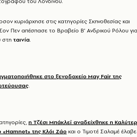
τογράφου του Λονδίνου.
ερσον κυριάρχησε στις κατηγορίες Σκηνοθεσίας και
Σον Πεν απέσπασε το Βραβείο Β' Ανδρικού Ρόλου γι
υ στη
ταινία
.
γματοποιήθηκε στο ξενοδοχείο May Fair της
ωτεύουσας
.
κατηγορίες,
η Τζέσι Μπάκλεϊ αναδείχθηκε η Καλύτε
ο «Hamnet» της Κλόι Ζάο
και ο Τιμοτέ Σαλαμέ έλαβε