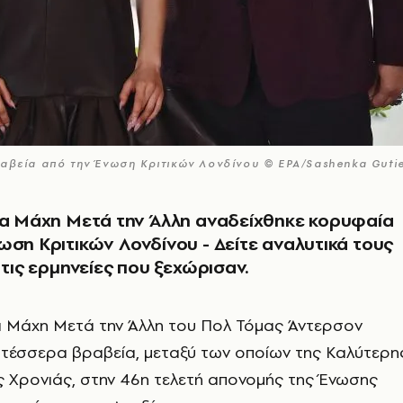
ραβεία από την Ένωση Κριτικών Λονδίνου © EPA/Sashenka Gutie
ια Μάχη Μετά την Άλλη αναδείχθηκε κορυφαία
ωση Κριτικών Λονδίνου - Δείτε αναλυτικά τους
 τις ερμηνείες που ξεχώρισαν.
 Μάχη Μετά την Άλλη του Πολ Τόμας Άντερσον
τέσσερα βραβεία, μεταξύ των οποίων της Καλύτερη
ης Χρονιάς, στην 46η τελετή απονομής της Ένωσης