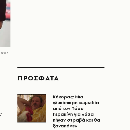
rrez
ΠΡΟΣΦΑΤΑ
Κόκορας: Μια
γλυκόπικρη κωμωδία
από τον Τάσο
ς
Γερακίνη για «όσα
πήγαν στραβά και θα
ξαναπάνε»