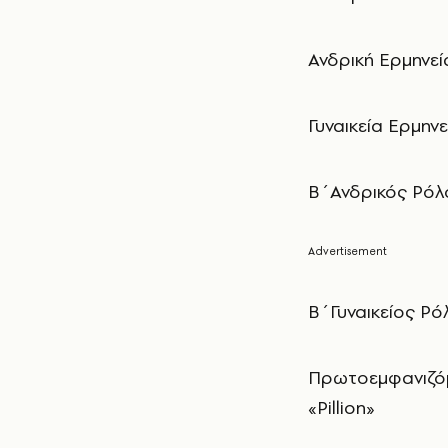
Ανδρική Ερμηνεί
Γυναικεία Ερμην
B΄Ανδρικός Ρόλο
Β΄Γυναικείος Ρ
Πρωτοεμφανιζόμ
«Pillion»