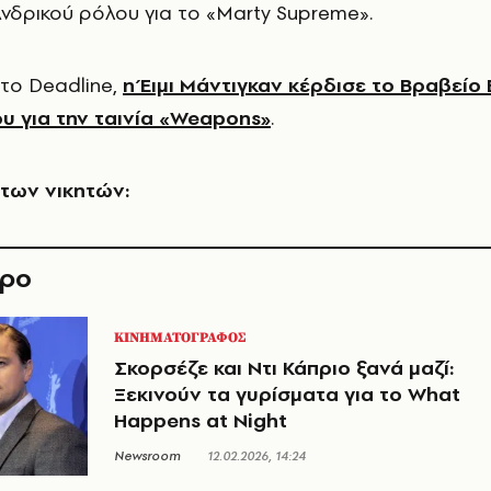
νδρικού ρόλου για το «Marty Supreme».
το Deadline,
η Έιμι Μάντιγκαν κέρδισε το Βραβείο 
ου για την ταινία «Weapons»
.
 των νικητών:
θρο
ΚΙΝΗΜΑΤΟΓΡΑΦΟΣ
Σκορσέζε και Ντι Κάπριο ξανά μαζί:
Ξεκινούν τα γυρίσματα για το What
Happens at Night
Newsroom
12.02.2026, 14:24