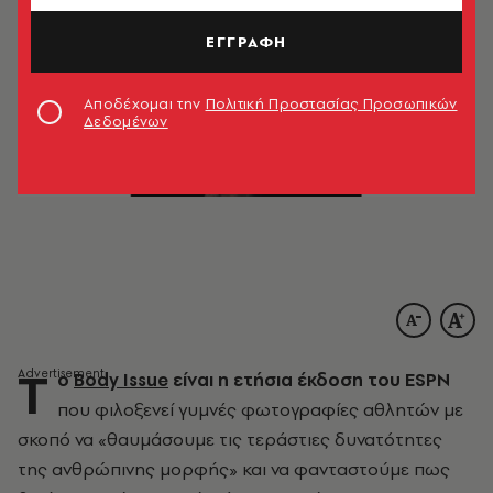
ΕΓΓΡΑΦΗ
Αποδέχομαι την
Πολιτική Προστασίας Προσωπικών
Δεδομένων
Τ
ο
Body Issue
είναι η ετήσια έκδοση του ESPN
που φιλοξενεί γυμνές φωτογραφίες αθλητών με
σκοπό να «θαυμάσουμε τις τεράστιες δυνατότητες
της ανθρώπινης μορφής» και να φανταστούμε πως