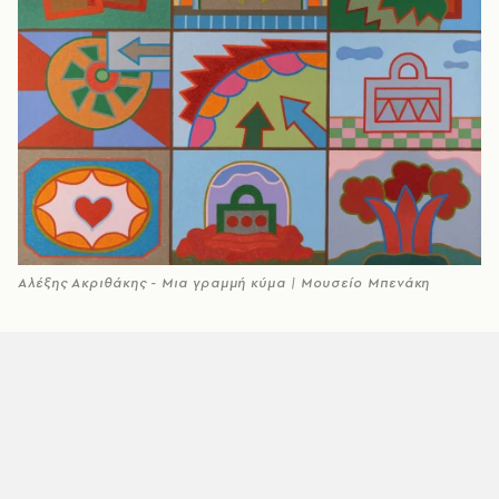
Αλέξης Ακριθάκης - Μια γραμμή κύμα | Μουσείο Μπενάκη