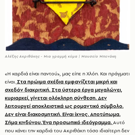
Αλέξης Ακριθάκης - Μια γραμμή κύμα | Μουσείο Μπενάκη
«Η καρδιά είναι παντού», μας είπε η Χλόη. Και πράγματι
είναι.
Στα πρώιμα σχέδια εμφανίζεται μικρή και
σχεδόν διακριτική. Στα ύστερα έργα μεγαλώνει,
κυριαρχεί, γίνεται ολόκληρη σύνθεση. Δεν
λειτουργεί αποκλειστικά ως ρομαντικό σύμβολο.
Δεν είναι διακοσμητική. Είναι ίχνος. Αποτύπωμα.
Σήμα κινδύνου. Ένα προσωπικό ιδεόγραμμα.
Αυτό
που κάνει την καρδιά του Ακριθάκη τόσο ιδιαίτερη δεν