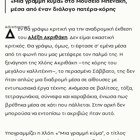
«Μια γραμμή κύμα» στο Μουσείο Μπενάκη,
μέσα από έναν διάλογο πατέρα-κόρης
Δ
εν θα γράψω κριτική για την αναδρομική έκθεση
του
Αλέξη Ακριθάκη
. Δεν είμαι εικαστική
κριτικός. Θα γράψω, όμως, τι έφτασε σ’ εμένα μέσα
από τη φωνή που μας μετέφερε τον παλμό της. Η
ξενάγηση της
Χλόης Ακριθάκη –της κόρης του
μεγάλου καλλιτέχνη–,
το περασμένο Σάββατο, της δεν
ήταν απλώς μια διαδρομή μέσα σε αίθουσες με
εντυπωσιακά έργα τέχνης. Ανάμεσα σε βαλίτσες, τόξα,
τετραγωνάκια, σύννεφα και καραβάκια, ένιωσα πως
βρέθηκα μέσα σε κάτι που πάλλεται. Στην αρχή δεν
μπορούσα να εντοπίσω τι ακριβώς ήταν αυτό.
Υπογραμμίζει η Χλόη: «“Μια γραμμή κύμα”, ο τίτλος