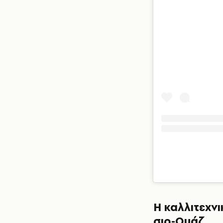
Η καλλιτεχν
σιρ-Ουάζ