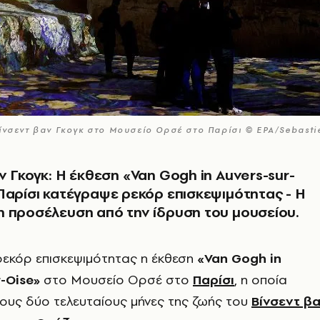
Βίνσεντ βαν Γκογκ στο Μουσείο Ορσέ στο Παρίσι © EPA/Sebasti
ν Γκογκ: Η έκθεση «Van Gogh in Auvers-sur-
Παρίσι κατέγραψε ρεκόρ επισκεψιμότητας - Η
 προσέλευση από την ίδρυση του μουσείου.
ρεκόρ επισκεψιμότητας η έκθεση
«Van Gogh in
r-Oise»
στο Μουσείο Ορσέ στο
Παρίσι
, η οποία
τους δύο τελευταίους μήνες της ζωής του
Βίνσεντ β