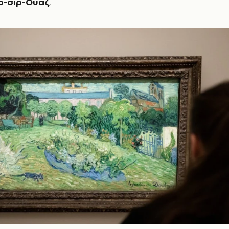
ρ-σιρ-Ουάζ
.