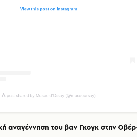
View this post on Instagram
A
post shared by Musée d'Orsay (@museeorsay)
ική αναγέννηση του βαν Γκογκ στην Οβέρ