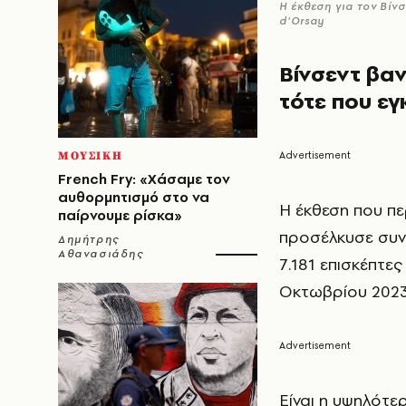
Η έκθεση για τον Βίν
d'Orsay
Βίνσεντ βα
τότε που εγ
ΜΟΥΣΙΚΗ
French Fry: «Χάσαμε τον
αυθορμητισμό στο να
Η έκθεση που πε
παίρνουμε ρίσκα»
προσέλκυσε συνο
Δημήτρης
Αθανασιάδης
7.181 επισκέπτε
Οκτωβρίου 2023
Είναι η υψηλότε