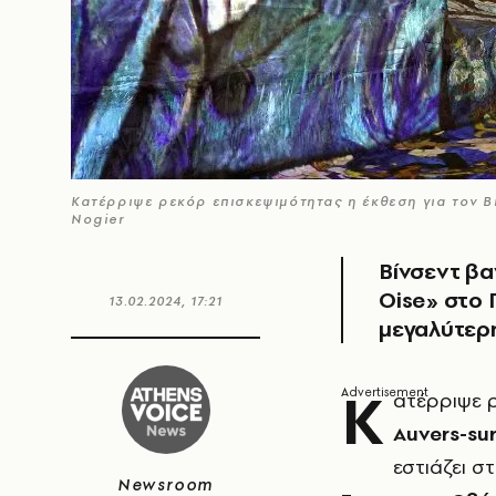
Κατέρριψε ρεκόρ επισκεψιμότητας η έκθεση για τον 
Nogier
Βίνσεντ βα
Oise» στο 
13.02.2024, 17:21
μεγαλύτερη
Κ
ατέρριψε 
Auvers-su
εστιάζει σ
Newsroom