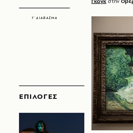
Γκογκ
στην
Οβέ
1’ ΔΙΑΒΑΣΜΑ
EΠΙΛΟΓΈΣ