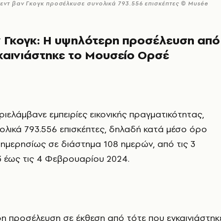
σεντ βαν Γκογκ προσέλκυσε συνολικά 793.556 επισκέπτες © Musée
ν Γκογκ: Η υψηλότερη προσέλευση από
καινιάστηκε το Μουσείο Ορσέ
ριελάμβανε εμπειρίες εικονικής πραγματικότητας,
λικά 793.556 επισκέπτες, δηλαδή κατά μέσο όρο
ς ημερησίως σε διάστημα 108 ημερών, από τις 3
 έως τις 4 Φεβρουαρίου 2024.
ρη προσέλευση σε έκθεση από τότε που εγκαινιάστηκ