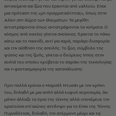
αντικείμενα και ζώα που έρχονται από «αλλού». Είναι
μια πρόταση της «μη πραγματικότητας», όπως στην
Αλίκη στη Χώρα των Θαυμάτων
. Τα μεγέθη
αντιστρέφονται όπως αντιστρέφονται τα νοήματα. Ο
κόσμος από οικείος γίνεται ανοίκειος. Έρχεται το πάνω
κάτω και το παιχνίδι, αντί για χαρά, παράγει δυσφορία
και την αίσθηση της απειλής. Το ζώο, σύμβολο της
φύσης και της ζωής, γίνεται ο δούρειος ίππος στην
κοιλιά του οποίου κρύβεται το σαράκι της τεχνολογίας
και η φαντασμαγορία της κατανάλωσης.
Πριν πολλά χρόνια ο Μαρσέλ Ντυσάν με την κρήνη
του, δηλαδή με μια απλή αλλά ευφυή χειρονομία, όχι
μόνον άλλαζε τα όρια της τέχνης αλλά υπονόμευε την
κρατούσα επί αιώνες αντίληψη για το Είναι της Τέχνης.
Πυροδότησε, δηλαδή, την ατέρμονη μέχρι και τις