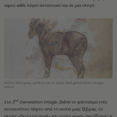
αφού κάθε λόγχη αντιστοιχεί και σε μια πληγή.
Ντένις Όπενχαϊμ, μελέτη για το έργο 2nd generation image.
Zebra
nd
Στο
2
Generation
Image
.
Zebra
το φάντασμα ενός
αυτοκινήτου πέφτει από τη κοιλιά μιας ζέβρας. Οι
σειρές «δεύτερη γενιά» και «τρίτη γενιά» σχετίζονται με