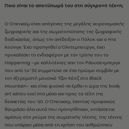
Ποιο είναι το αποτύπωμά του στη σύγχρονη τέχνη;
Ο Όπενχαϊμ είναι απόγονος της μεγάλης χειρονομιακής
ζωγραφικής και της σωματοποίησης της ζωγραφικής
διαδικασίας, όπως την ανέδειξαν ο Πόλοκ και ο Ντε
Κούνιγκ. Έχει προηγηθεί ο Όλντεμπουργκ, έχει
προκαλέσει το ενδιαφέρον με τον τρόπο του το
Happening –με καλλιτέχνες σαν τον Ράουσενμπεργκ
που από το ’52 συμμετείχε σε ένα πρώιμο συμβάν με
τον εξτρεμιστή μουσικό Τζον Κέιτζ στο Black
Mountain– και είναι φυσικό να έρθει η ώρα της body
art κάπου εκεί στα μέσα και προς τα τέλη της
δεκαετίας του ’60. Ο Όπενχαϊμ, έχοντας προφανώς
θαυμάσει όλα αυτά που προηγήθηκαν, εντάσσεται
αμέσως στο ρεύμα της σωματικής τέχνης, της τέχνης
που υπάρχει μέσα από τη χρήση του ανθρώπινου