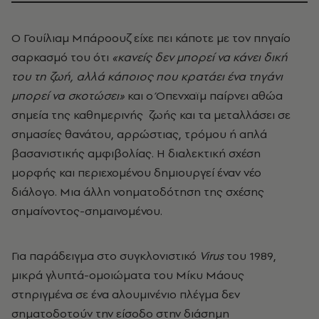
Ο Γουίλιαμ Μπάροουζ είχε πει κάποτε με τον πηγαίο
σαρκασμό του ότι
«κανείς δεν μπορεί να κάνει δική
του τη ζωή, αλλά κάποιος που κρατάει ένα τηγάνι
μπορεί να σκοτώσει»
και ο Όπενχαϊμ παίρνει αθώα
σημεία της καθημερινής ζωής και τα μεταλλάσει σε
σημασίες θανάτου, αρρώστιας, τρόμου ή απλά
βασανιστικής αμφιβολίας. Η διαλεκτική σχέση
μορφής και περιεχομένου δημιουργεί έναν νέο
διάλογο. Μια άλλη νοηματοδότηση της σχέσης
σημαίνοντος-σημαινομένου.
Για παράδειγμα στο συγκλονιστικό
Virus
του 1989,
μικρά γλυπτά-ομοιώματα του Μίκυ Μάους
στηριγμένα σε ένα αλουμινένιο πλέγμα δεν
σηματοδοτούν την είσοδο στην διάσημη