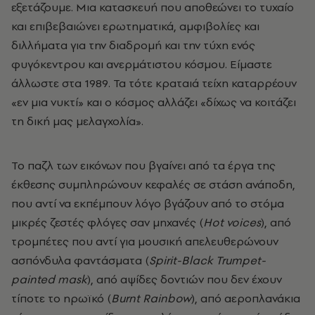
εξετάζουμε. Μια κατασκευή που αποθεώνει το τυχαίο
και επιβεβαιώνει ερωτηματικά, αμφιβολίες και
διλλήματα για την διαδρομή και την τύχη ενός
φυγόκεντρου και ανερμάτιστου κόσμου. Είμαστε
άλλωστε στα 1989. Τα τότε κραταιά τείχη καταρρέουν
«εν μια νυκτί» και ο κόσμος αλλάζει «δίχως να κοιτάζει
τη δική μας μελαγχολία».
Το παζλ των εικόνων που βγαίνει από τα έργα της
έκθεσης συμπληρώνουν κεφαλές σε στάση ανάποδη,
που αντί να εκπέμπουν λόγο βγάζουν από το στόμα
μικρές ζεστές φλόγες σαν μηχανές (
Hot
voices
), από
τρομπέτες που αντί για μουσική απελευθερώνουν
ασπόνδυλα φαντάσματα (
Spirit
-
Black
Trumpet
-
painted
mask
), από αψίδες δοντιών που δεν έχουν
τίποτε το ηρωϊκό (
Burnt
Rainbow
), από αεροπλανάκια