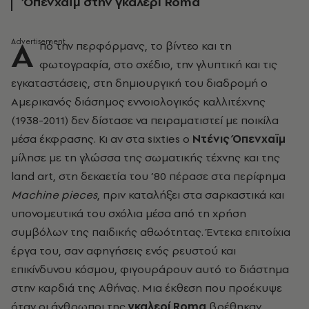
Όπενχαϊμ στην γκαλερί Roma
Α
πό την περφόρμανς, το βίντεο και τη
φωτογραφία, στο σχέδιο, την γλυπτική και τις
εγκαταστάσεις, στη δημιουργική του διαδρομή ο
Αμερικανός διάσημος εννοιολογικός καλλιτέχνης
(1938-2011) δεν δίστασε να πειραματιστεί με ποικίλα
μέσα έκφρασης. Κι αν στα sixties ο
Ντένις Όπενχαϊμ
μίλησε με τη γλώσσα της σωματικής τέχνης και της
land art, στη δεκαετία του ’80 πέρασε στα περίφημα
Machine
pieces
, πριν καταλήξει στα σαρκαστικά και
υπονομευτικά του σχόλια μέσα από τη χρήση
συμβόλων της παιδικής αθωότητας. Έντεκα επιτοίχια
έργα του, σαν αφηγήσεις ενός ρευστού και
επικίνδυνου κόσμου, φιγουράρουν αυτό το διάστημα
στην καρδιά της Αθήνας. Μια έκθεση που προέκυψε
όταν οι άνθρωποι της
γκαλερί
Roma
βρέθηκαν