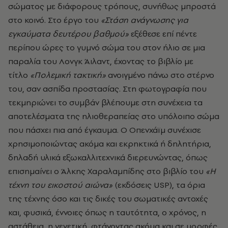
σώματος με διάφορους τρόπους, συνήθως μπροστά
στο κοινό. Στο έργο του
«Στάση ανάγνωσης για
εγκαύματα δευτέρου βαθμού»
εξέθεσε επί πέντε
περίπου ώρες το γυμνό σώμα του στον ήλιο σε μια
παραλία του Λονγκ Άιλαντ, έχοντας το βιβλίο με
τίτλο
«Πολεμική τακτική»
ανοιγμένο πάνω στο στέρνο
του, σαν ασπίδα προστασίας. Στη φωτογραφία που
τεκμηριώνει το συμβάν βλέπουμε στη συνέχεια τα
αποτελέσματα της ηλιοθεραπείας στο υπόλοιπο σώμα
που πάσχει πια από έγκαυμα. Ο Οπενχάϊμ συνέχισε
χρησιμοποιώντας ακόμα και εκρηκτικά ή δηλητήρια,
δηλαδή υλικά εξωκαλλιτεχνικά διερευνώντας, όπως
επισημαίνει ο Άλκης Χαραλαμπίδης στο βιβλίο του
«Η
τέχνη του εικοστού αιώνα»
(εκδόσεις USP), τα όρια
της τέχνης όσο και τις δικές του σωματικές αντοχές
και, φυσικά, έννοιες όπως η ταυτότητα, ο χρόνος, η
αστάθεια, η γενετική, φτάνοντας ακόμα και σε μορφές