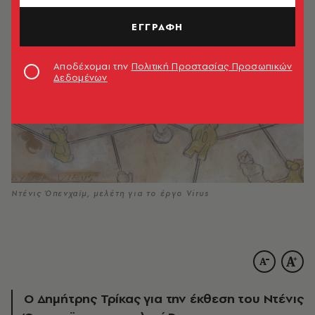
ΕΓΓΡΑΦΗ
Αποδέχομαι την
Πολιτική Προστασίας Προσωπικών
Δεδομένων
Ντένις Όπενχαϊμ, μελέτη για το έργο Virus
Ο Δημήτρης Τρίκας για την έκθεση του Ντένις