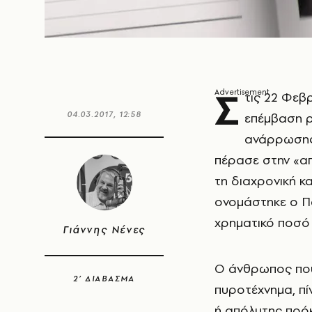
Σ
τις 22 Φεβ
04.03.2017, 12:58
επέμβαση ρ
ανάρρωσης,
πέρασε στην «απ
τη διαχρονική κ
ονομάστηκε ο Πά
χρηματικό ποσό
Γιάννης Νένες
Ο άνθρωπος που 
2’ ΔΙΑΒΑΣΜΑ
πυροτέχνημα, πίν
ή απόλυτης πρό