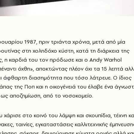
ρουαρίου 1987, πριν τριάντα χρόνια, μετά από μία
ουτίνας στη χοληδόχο κύστη, κατά τη διάρκεια της
 η καρδιά του τον πρόδωσε και ο Andy Warhol
έναντι όχθη», αποκτώντας πλέον όχι τα 15 λεπτά αλ
αι άφθαρτη διασημότητα που τόσο λάτρευε. Ο ίδιος
πας της Ποπ και η οικογένειά του έλαβε ένα άγνωσ
 ως αποζημίωση, από το νοσοκομείο.
χάρισε στο κοινό του λάμψη και σκουπίδια, τέχνη κα
ακες, ταινίες, εγκαταστάσεις καλλιτεχνικής έμπνευση
κλησης, σόκαρε, δημιούργησε κύματα οργής αλλά κα