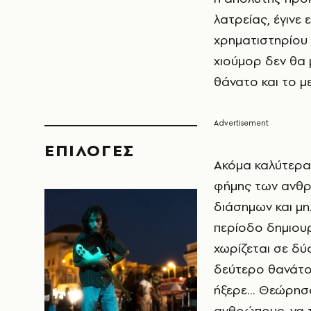
λατρείας, έγινε
χρηματιστηρίου 
χιούμορ δεν θα 
θάνατο και το μ
EΠΙΛΟΓΈΣ
Ακόμα καλύτερα,
φήμης των ανθρώ
διάσημων και μη.
περίοδο δημιουρ
χωρίζεται σε δύ
δεύτερο θανάτο
ήξερε… Θεώρησα
ανθρώπους, να τ