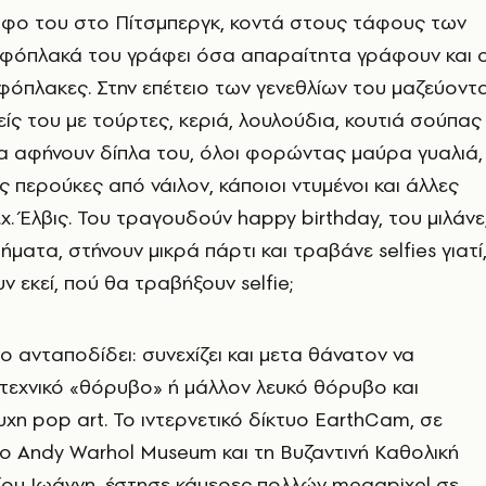
άφο του στο Πίτσμπεργκ, κοντά στους τάφους των
αφόπλακά του γράφει όσα απαραίτητα γράφουν και ο
αφόπλακες. Στην επέτειο των γενεθλίων του μαζεύοντα
είς του με τούρτες, κεριά, λουλούδια, κουτιά σούπας
α αφήνουν δίπλα του, όλοι φορώντας μαύρα γυαλιά,
ές περούκες από νάιλον, κάποιοι ντυμένοι και άλλες
χ. Έλβις. Του τραγουδούν happy birthday, του μιλάνε
ματα, στήνουν μικρά πάρτι και τραβάνε selfies γιατί
 εκεί, πού θα τραβήξουν selfie;
ο ανταποδίδει: συνεχίζει και μετα θάνατον να
ιτεχνικό «θόρυβο» ή μάλλον λευκό θόρυβο και
χη pop art. Το ιντερνετικό δίκτυο EarthCam, σε
ο Andy Warhol Museum και τη Βυζαντινή Καθολική
ίου Ιωάννη, έστησε κάμερες πολλών megapixel σε