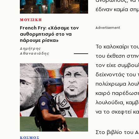
έδιναν καμία ση
ΜΟΥΣΙΚΗ
French Fry: «Χάσαμε τον
αυθορμητισμό στο να
πάρουμε ρίσκα»
Το καλοκαίρι το
Δημήτρης
Αθανασιάδης
του έκθεση στην 
τον είχε συμβουλ
δείχνοντάς του 
πολύχρωμα λουλ
καιρό παρέδωσε 
λουλούδια, καμ
να το σκεφτεί κα
Στο βιβλίο του 
ΚΟΣΜΟΣ