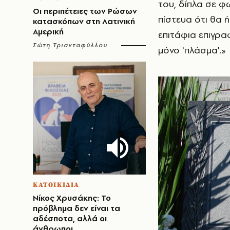
του, δίπλα σε 
Οι περιπέτειες των Ρώσων
πίστευα ότι θα 
κατασκόπων στη Λατινική
Αμερική
επιτάφια επιγρα
Σώτη Τριανταφύλλου
μόνο 'πλάσμα'.»
ΚΑΤΟΙΚΙΔΙΑ
Νίκος Χρυσάκης: Το
πρόβλημα δεν είναι τα
αδέσποτα, αλλά οι
άνθρωποι