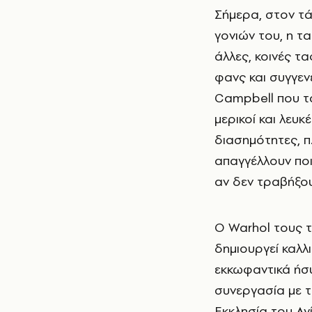
Σήμερα, στον τ
γονιών του, η τ
άλλες, κοινές τ
φανς και συγγεν
Campbell που τ
μερικοί και λευκ
διασημότητες, π.
απαγγέλλουν ποιή
αν δεν τραβήξουν
Ο Warhol τους τ
δημιουργεί καλλ
εκκωφαντικά ήσυ
συνεργασία με τ
Εκκλησία του Αγ