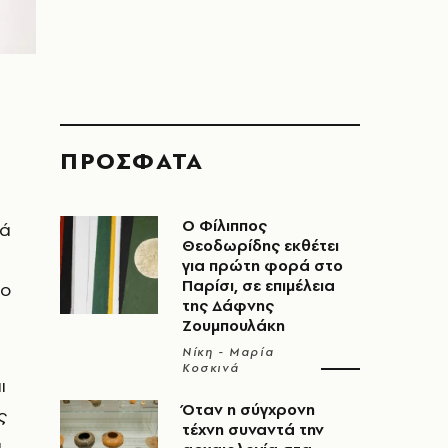
ΠΡΟΣΦΑΤΑ
Ο Φίλιππος
λά
Θεοδωρίδης εκθέτει
για πρώτη φορά στο
Παρίσι, σε επιμέλεια
το
της Δάφνης
Ζουμπουλάκη
Νίκη - Μαρία
Κοσκινά
ι
Όταν η σύγχρονη
ς
τέχνη συναντά την
ι