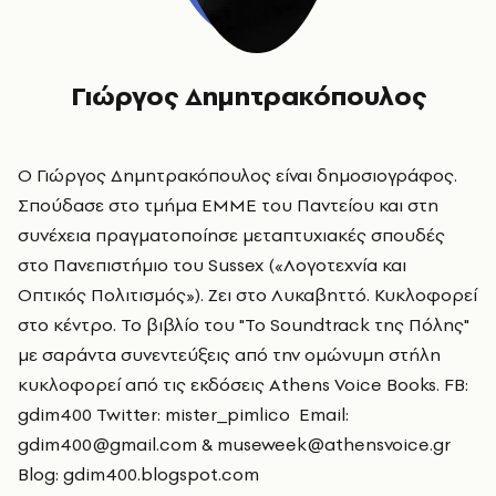
Γιώργος Δημητρακόπουλος
O Γιώργος Δημητρακόπουλος είναι δημοσιογράφος.
Σπούδασε στο τμήμα ΕΜΜΕ του Παντείου και στη
συνέχεια πραγματοποίησε μεταπτυχιακές σπουδές
στο Πανεπιστήμιο του Sussex («Λογοτεχνία και
Οπτικός Πολιτισμός»). Zει στο Λυκαβηττό. Κυκλοφορεί
στο κέντρο. To βιβλίο του
"Το Soundtrack της Πόλης"
με σαράντα συνεντεύξεις από την ομώνυμη στήλη
κυκλοφορεί από τις εκδόσεις Αthens Voice Books. FB:
gdim400
Twitter:
mister_pimlico
Email:
gdim400@gmail.com &
museweek@athensvoice.gr
Blog:
gdim400.blogspot.com