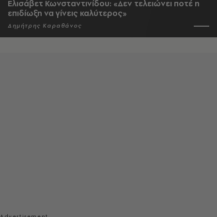
Ελισάβετ Κωνσταντινίδου: «Δεν τελειώνει ποτέ η
επιδίωξη να γίνεις καλύτερος»
Δημήτρης Καραθάνος