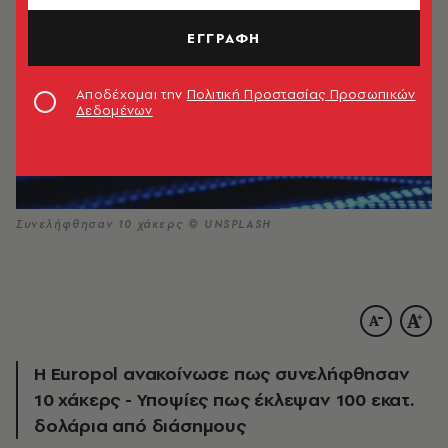
ΕΓΓΡΑΦΗ
Αποδέχομαι την
Πολιτική Προστασίας Προσωπικών
Δεδομένων
Συνελήφθησαν 10 χάκερς © UNSPLASH
H Europol ανακοίνωσε πως συνελήφθησαν
10 χάκερς - Υποψίες πως έκλεψαν 100 εκατ.
δολάρια από διάσημους