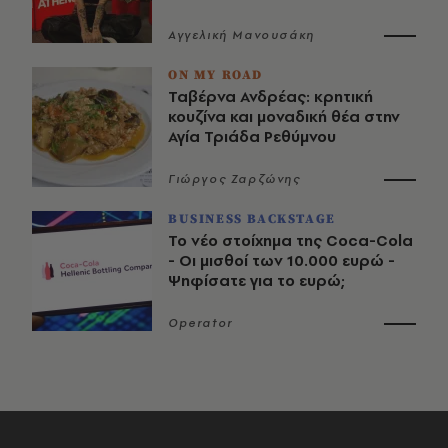
Αγγελική Μανουσάκη
ON MY ROAD
Ταβέρνα Ανδρέας: κρητική
κουζίνα και μοναδική θέα στην
Αγία Τριάδα Ρεθύμνου
Γιώργος Ζαρζώνης
BUSINESS BACKSTAGE
Το νέο στοίχημα της Coca-Cola
- Οι μισθοί των 10.000 ευρώ -
Ψηφίσατε για το ευρώ;
Operator