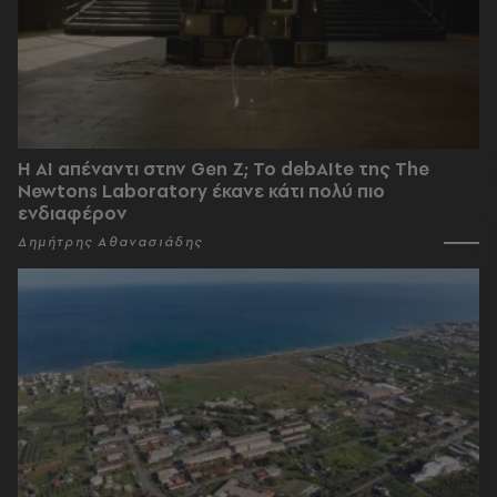
Η AI απέναντι στην Gen Z; Το debAIte της The
Newtons Laboratory έκανε κάτι πολύ πιο
ενδιαφέρον
Δημήτρης Αθανασιάδης