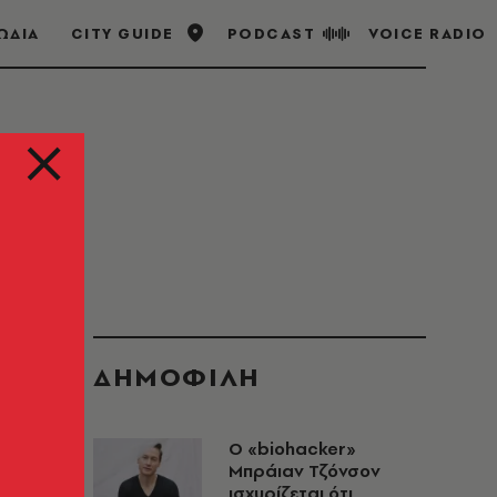
ΩΔΙΑ
CITY GUIDE
PODCAST
VOICE RADIO
ΔΗΜΟΦΙΛΗ
Ο «biohacker»
Μπράιαν Τζόνσον
ισχυρίζεται ότι