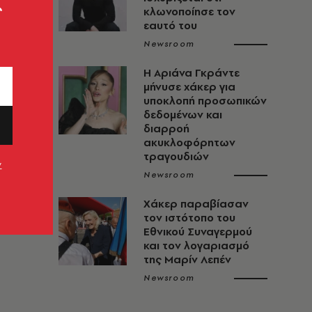
ς
κλωνοποίησε τον
εαυτό του
Newsroom
Η Αριάνα Γκράντε
μήνυσε χάκερ για
υποκλοπή προσωπικών
δεδομένων και
διαρροή
ακυκλοφόρητων
τραγουδιών
ν
Newsroom
Χάκερ παραβίασαν
τον ιστότοπο του
Εθνικού Συναγερμού
και τον λογαριασμό
της Μαρίν Λεπέν
Newsroom