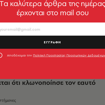
Tα καλύτερα άρθρα της ημέρα
έρχονται στο mail σου
α Γκράντε μήνυσε χάκερ για
πή προσωπικών δεδομένων και
ή ακυκλοφόρητων τραγουδιών
α δεν κατονομάζονται οι χάκερ, οι οποίοι
ΕΓΓΡΑΦΗ
με το γενικό όνομα «John Doe»
9.07.2026, 12:14
Αποδέχομαι την
Πολιτική Προστασίας Προσωπικών Δεδομένω
OW
acker» Μπράιαν Τζόνσον
εται ότι κλωνοποίησε τον εαυτό
ιστήμονες