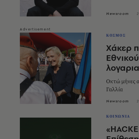
Newsroom
2
ΚΟΣΜΟΣ
Χάκερ π
Εθνικού
λογαρια
Οκτώ μήνες α
Γαλλία
Newsroom
2
ΚΟΙΝΩΝΙΑ
«HACKE
Επίθεση