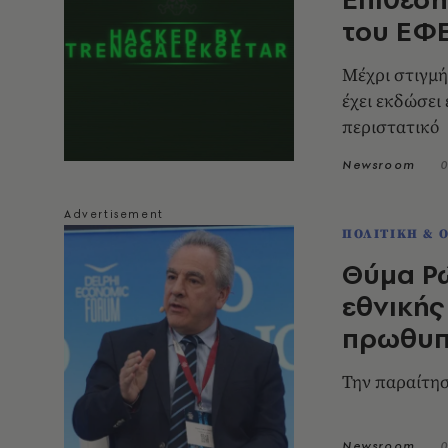
του ΕΦ
Μέχρι στιγμή
έχει εκδώσει
περιστατικό
Newsroom
0
ΠΟΛΙΤΙΚΗ & 
Θύμα Ρ
εθνικής
πρωθυπ
Την παραίτη
Newsroom
0