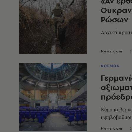
«Αν έρθ
Oυκραν
Ρώσων
Αρχικά προσπ
Newsroom
2
ΚΟΣΜΟΣ
Γερμανί
αξιωματ
πρόεδρ
Κύμα κυβερνο
υψηλόβαθμους
Newsroom
2