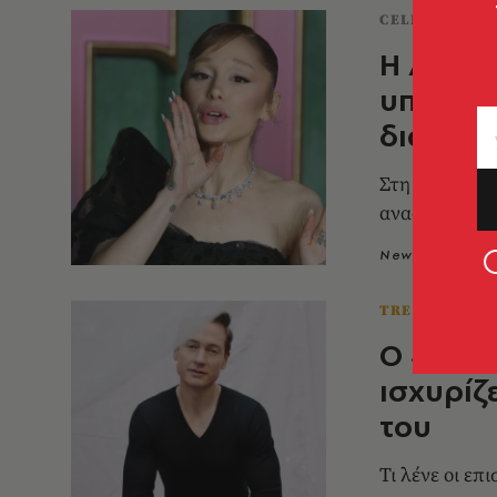
CELEBRITIES
Η Αριάν
υποκλο
διαρρο
Στη δικογραφί
αναφέρονται 
Newsroom
2
TRENDING N
Ο «bioh
ισχυρίζ
του
Τι λένε οι επ