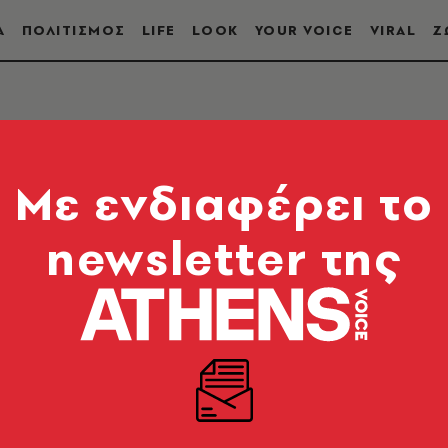
Α
ΠΟΛΙΤΙΣΜΟΣ
LIFE
LOOK
YOUR VOICE
VIRAL
Ζ
Mε ενδιαφέρει το
newsletter της