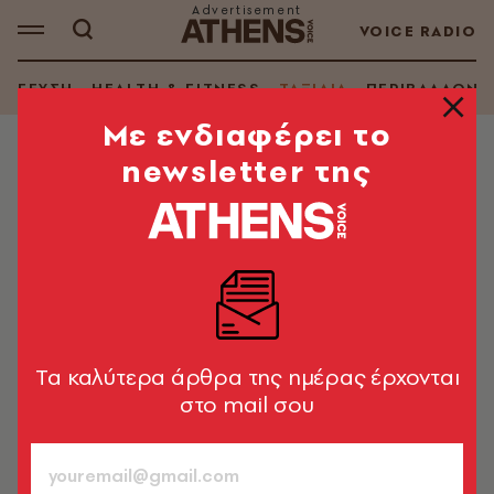
VOICE RADIO
ΓΕΥΣΗ
HEALTH & FITNESS
ΤΑΞΙΔΙΑ
ΠΕΡΙΒΑΛΛΟΝ
Mε ενδιαφέρει το
newsletter της
ΤΑΞΙΔΙΑ
Αγκίστρι 2021: Οδηγός για
αξιοθέατα, παραλίες, φαγητό,
διασκέδαση
Εύκολο να το γυρίσεις, με ωραίες παραλίες και καλό
φαγητό, είναι ιδανικό είτε για ένα Σαββατοκύριακο
Tα καλύτερα άρθρα της ημέρας έρχονται
είτε για όλο τον μήνα των διακοπών
στο mail σου
A.V. Team
793
ΤΕΥΧΟΣ