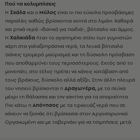
Πού να κολυμπήσεις
Η
Σκάλα
και ο
Μύλος
είναι οι πιο εύκολα προσβάσιμες
παραλίες καθώς βρίσκονται κοντά στο λιμάνι. Καθαρά
και ρηχά νερά -ιδανικά για παιδιά-, βότσαλο και άμμος.
Η
Χαλικιάδα
ήταν το αγαπημένο στέκι των γυμνιστών
χάρη στα γαλαζοπράσινα νερά, τα λευκά βότσαλα
(κάνεις τρομερό μαύρισμα) και τη δύσκολη πρόσβαση
που αποθαρρύνει τους περισσότερους. Εκτός από το
μονοπάτι, στο τέλος πρέπει να κάνεις κατάβαση από
τους βράχους, δύσκολο αλλά αξίζει. Στην άλλη πλευρά
του νησιού βρίσκονται η
Δραγωνέρα,
με τα πεύκα
μέχρι τη θάλασσα και την καντίνα για τα απαραίτητα.
Πιο κάτω η
Απόνησος
με τα τιρκουάζ νερά που σε
κάνουν να ξεχνάς ότι βρίσκεσαι στον Αργοσαρωνικό.
Οργανωμένη και με ταβερνάκι για να τσιμπήσεις μετά.