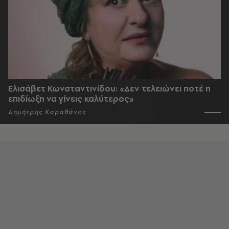
Ελισάβετ Κωνσταντινίδου: «Δεν τελειώνει ποτέ η
επιδίωξη να γίνεις καλύτερος»
Δημήτρης Καραθάνος