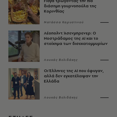
Floyd τρώγοντας την πιο
διάσημη γουρνοπούλα της
Κορινθίας
Νατάσσα Καρυστινού
Λέοπολντ Άσενμπρενερ: Ο
Νοστράδαμος της AI και το
στοίχημα των δισεκατομμυρίων
Λουκάς Βελιδάκης
Οι Έλληνες της ΑΙ που έφυγαν,
αλλά δεν εγκατέλειψαν την
Ελλάδα
Λουκάς Βελιδάκης