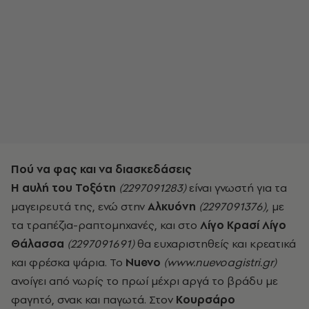
Πού να φας και να διασκεδάσεις
Η αυλή του Τοξότη
(2297091283)
είναι γνωστή για τα
μαγειρευτά της, ενώ στην
Αλκυόνη
(2297091376),
με
τα τραπέζια-ραπτομηχανές, και στο
Λίγο Κρασί Λίγο
Θάλασσα
(2297091691)
θα ευχαριστηθείς και κρεατικά
και φρέσκα ψάρια. Το
Nuevo
(www.nuevoagistri.gr)
ανοίγει από νωρίς το πρωί μέχρι αργά το βράδυ με
φαγητό, σνακ και παγωτά. Στον
Κουρσάρο