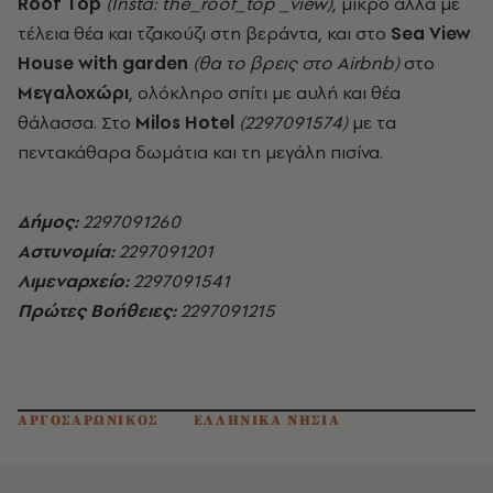
Roof Top
(Insta: the_roof_top _view),
μικρό αλλά με
τέλεια θέα και τζακούζι στη βεράντα, και στο
Sea View
House with garden
(θα το βρεις στο Αirbnb)
στο
Μεγαλοχώρι
, ολόκληρο σπίτι με αυλή και θέα
θάλασσα. Στο
Milos Hotel
(2297091574)
με τα
πεντακάθαρα δωμάτια και τη μεγάλη πισίνα.
Δήμος:
2297091260
Aστυνομία:
2297091201
Λιμεναρχείο:
2297091541
Πρώτες Βοήθειες:
2297091215
ΑΡΓΟΣΑΡΩΝΙΚΟΣ
ΕΛΛΗΝΙΚΑ ΝΗΣΙΑ