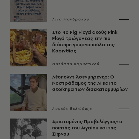
Λίνα Μανδράκου
Στο 4ο Pig Floyd ακούς Pink
Floyd τρώγοντας την πιο
διάσημη γουρνοπούλα της
Κορινθίας
Νατάσσα Καρυστινού
Λέοπολντ Άσενμπρενερ: Ο
Νοστράδαμος της AI και το
στοίχημα των δισεκατομμυρίων
Λουκάς Βελιδάκης
Αριστομένης Προβελέγγιος: ο
ποιητής του Αιγαίου και της
Σίφνου