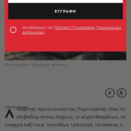
ΕΓΓΡΑΦΗ
Αποδέχομαι την
Πολιτική Προστασίας Προσωπικών
Δεδομένων
Φωτογραφία: Δημήτρης Φύσσας
Λ
ισαβόνα, πρωτεύουσα της Πορτογαλίας: είναι τα
ελεβαδόρ στους λόφους, οι χώροι θεαμάτων, τα
ελαφρά ταξί τουκ (συνήθως τρίκυκλα), τα κιόσκια, ο