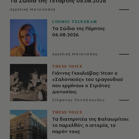
Τα Ζώδια της Τετάρτης 05.08.2026
Αγγελική Μανουσάκη
COSMIC TELEGRAM
Τα Ζώδια της Πέμπτης
06.08.2026
Αγγελική Μανουσάκη
THESS VOICE
Γιάννης Γκουλιόβας: Ήταν ο
«Σαλονικιός» του τραγουδιού
που ερμήνευε ο Στράτος
Διονυσίου;
Στέφανος Τσιτσόπουλος
THESS VOICE
Τα διατηρητέα της Βαλαωρίτου:
το παρελθόν, η ιστορία, το
παρόν τους