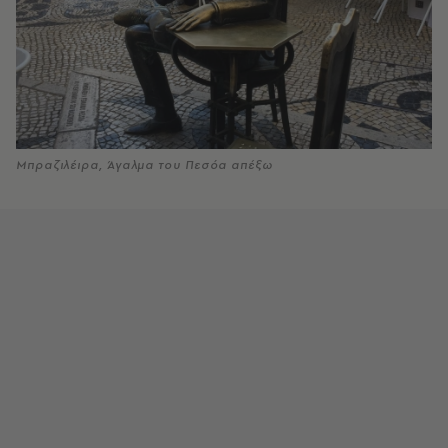
Μπραζιλέιρα, Άγαλμα του Πεσόα απέξω