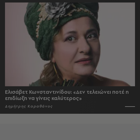
Ελισάβετ Κωνσταντινίδου: «Δεν τελειώνει ποτέ η
επιδίωξη να γίνεις καλύτερος»
Δημήτρης Καραθάνος