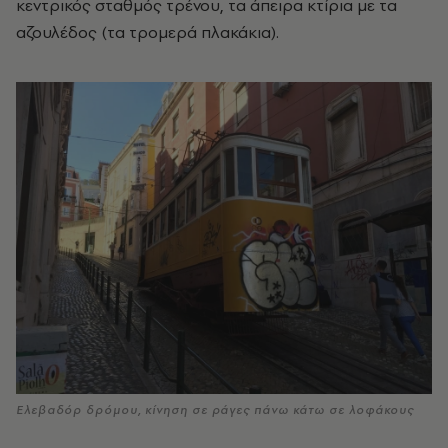
κεντρικός σταθμός τρένου, τα άπειρα κτίρια με τα
αζουλέδος (τα τρομερά πλακάκια).
Ελεβαδόρ δρόμου, κίνηση σε ράγες πάνω κάτω σε λοφάκους