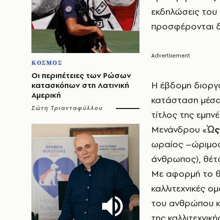
εκδηλώσεις του
προσφέρονται 
ΚΟΣΜΟΣ
Οι περιπέτειες των Ρώσων
Η έβδομη διοργ
κατασκόπων στη Λατινική
Αμερική
κατάσταση μέσα 
Σώτη Τριανταφύλλου
τίτλος της εμπν
Μενάνδρου «
Ὡς
ωραίος –ώριμος–
άνθρωπος), θέτ
Με αφορμή το θ
καλλιτεχνικές ο
του ανθρώπου κ
της καλλιτεχνικ