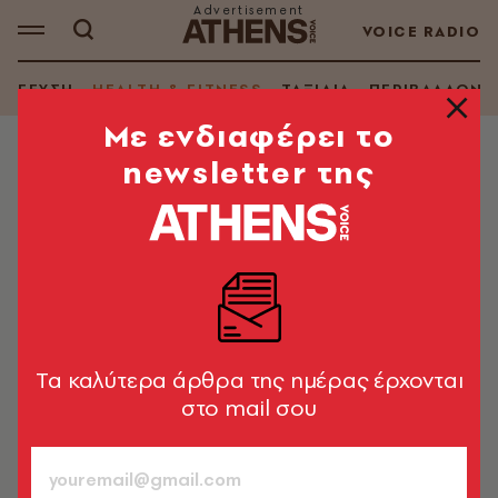
VOICE RADIO
ΓΕΥΣΗ
HEALTH & FITNESS
ΤΑΞΙΔΙΑ
ΠΕΡΙΒΑΛΛΟΝ
Mε ενδιαφέρει το
newsletter της
HEALTH & FITNESS
O ψυχίατρος Δημήτρης
Καραγιάννης μιλάει στην ATHENS
VOICE
«Η ζωή μας είναι ένα δώρο, είναι πολύ κρίμα να μην το
εκτιμούμε»
Tα καλύτερα άρθρα της ημέρας έρχονται
στο mail σου
Δήμητρα Γκρους
780
ΤΕΥΧΟΣ
14.04.2021, 15:24
8’ ΔΙΑΒΑΣΜΑ