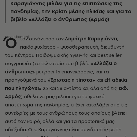
Καραγιάννης μιλάει για τις επιπτώσεις της
πανδημίας, την κρίση μέσης ηλικίας και για το
βιβλίο «Αλλάζει ο άνθρωπος (Αρμός)
Ό
ταν συνάντησα τον
Δημήτρη Καραγιάννη
,
παιδοψυχίατρο - ψυχοθεραπευτή, διευθυντή
του Κέντρου Παιδοψυχικής Υγιεινής και best seller
συγγραφέα (το τελευταίο του βιβλίο
«Αλλάζει ο
άνθρωπος»
μετράει 16 επανεκδόσεις, και τα
προηγούμενά του
«Έρωτας ή τίποτα»
και
«Η αδικία
που πληγώνει»
23 και 28 αντίστοιχα, όλα από τις
εκδ.
Αρμός
) ήθελα να μας μιλήσει για το ψυχικό
αποτύπωμα της πανδημίας, τι έχει καταλάβει από τις
συνεδρίες με τους ανθρώπους τους οποίους βλέπει
αυτό τον καιρό, αλλά και για τα προσωπικά μας
αδιέξοδα. Ο κ. Καραγιάννης είναι συνιδρυτής με τη