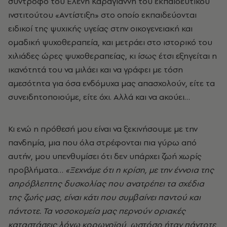
σύντροφό του Ελένη Καραγιάννη του εκπαιδευτικού
ινστιτούτου «Αντίστιξη» στο οποίο εκπαιδεύονται
ειδικοί της ψυχικής υγείας στην οικογενειακή και
ομαδική ψυχοθεραπεία, και μετράει στο ιστορικό του
χιλιάδες ώρες ψυχοθεραπείας, κι ίσως έτσι εξηγείται η
ικανότητά του να μιλάει και να γράφει με τόση
αμεσότητα για όσα ενδόμυχα μας απασχολούν, είτε τα
συνειδητοποιούμε, είτε όχι. Αλλά και να ακούει…
Κι ενώ η πρόθεσή μου είναι να ξεκινήσουμε με την
πανδημία, μια που όλα στρέφονται πια γύρω από
αυτήν, μου υπενθυμίσει ότι δεν υπάρχει ζωή χωρίς
προβλήματα…
«Ξεχνάμε ότι η κρίση, με την έννοια της
απρόβλεπτης δυσκολίας που ανατρέπει τα σχέδια
της ζωής μας, είναι κάτι που συμβαίνει παντού και
πάντοτε. Τα νοσοκομεία μας περνούν οριακές
καταστάσεις λόγω κορωνοϊού, ωστόσο ήταν πάντοτε