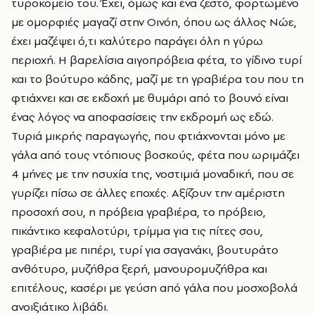
τυροκομείο του. Έχει, όμως και ένα ζεστό, φορτωμένο
με ομορφιές μαγαζί στην Οινόη, όπου ως άλλος Νώε,
έχει μαζέψει ό,τι καλύτερο παράγει όλη η γύρω
περιοχή. Η βαρελίσια αιγοπρόβεια φέτα, το γίδινο τυρί
και το βούτυρο κάδης, μαζί με τη γραβιέρα του που τη
φτιάχνει και σε εκδοχή με θυμάρι από το βουνό είναι
ένας λόγος να αποφασίσεις την εκδρομή ως εδώ.
Τυριά μικρής παραγωγής, που φτιάχνονται μόνο με
γάλα από τους ντόπιους βοσκούς, φέτα που ωριμάζει
4 μήνες με την ησυχία της, νοστιμιά μοναδική, που σε
γυρίζει πίσω σε άλλες εποχές. Αξίζουν την αμέριστη
προσοχή σου, η πρόβεια γραβιέρα, το πρόβειο,
πικάντικο κεφαλοτύρι, τρίμμα για τις πίτες σου,
γραβιέρα με πιπέρι, τυρί για σαγανάκι, βουτυράτο
ανθότυρο, μυζήθρα ξερή, μανουρομυζήθρα και
επιτέλους, κασέρι με γεύση από γάλα που μοσχοβολά
ανοιξιάτικο λιβάδι.