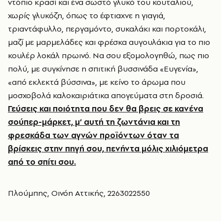
ντόπιο κρασί και ένα σωστό γλυκό του κουταλιού,
χωρίς γλυκόζη, όπως το έφτιαχνε η γιαγιά,
τριαντάφυλλο, περγαμόντο, συκαλάκι και πορτοκάλι,
μαζί με μαρμελάδες και φρέσκα αυγουλάκια για το πιο
κουλέρ λοκάλ πρωινό. Να σου εξομολογηθώ, πως πιο
πολύ, με συγκίνησε η σπιτική βυσσινάδα «Ευγενία»,
«από εκλεκτά βύσσινα», με κείνο το άρωμα που
μοσχοβολά καλοκαιριάτικα απογεύματα στη δροσιά.
Γεύσεις και ποιότητα που δεν θα βρεις σε κανένα
σούπερ-μάρκετ, μ’ αυτή τη ζωντάνια και τη
φρεσκάδα των αγνών προϊόντων όταν τα
βρίσκεις στην πηγή σου, πενήντα μόλις χιλιόμετρα
από το σπίτι σου.
Πλούμπης, Οινόη Αττικής, 2263022550