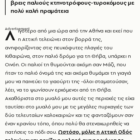
βρεις παλιούς κτηνοτρόφους-τυροκόμους με
πολύ καλή πραμάτεια
Λ
ιγότερο από μια ώρα από την Αθήνα και εκεί που
η Αττική τελειώνει στον βορρά της,
ανηφορίζοντας στις πευκόφυτες πλαγιές του
Κιθαιρώνα, στον παλιό δρόμο για τη Θήβα, υπάρχει η
Οινόη. Οι παλιοί τη θυμούνται ακόμη σαν Μάζι, που
ήταν το παλιό όνομά της και ακόμα θυμάμαι τη γιαγιά
μου να παινεύει το γιαούρτι της -όλοι σταματούσαν,
λέει, να το ψωνίσουν ερχόμενοι από τη Θήβα.
Ακαθόριστα στο μυαλό μου αυτές τις περιοχές τις είχα
ταυτίσει στο μυαλό μου με τις μεγάλες πυρκαγιές των
δύο τελευταίων καλοκαιριών και τις φανταζόμουν σαν
έναν κρανίου τόπο, όπου πολύ θα στεναχωρηθείς να
πατήσεις το πόδι σου.
Ωστόσο, μόλις η Αττική Οδός