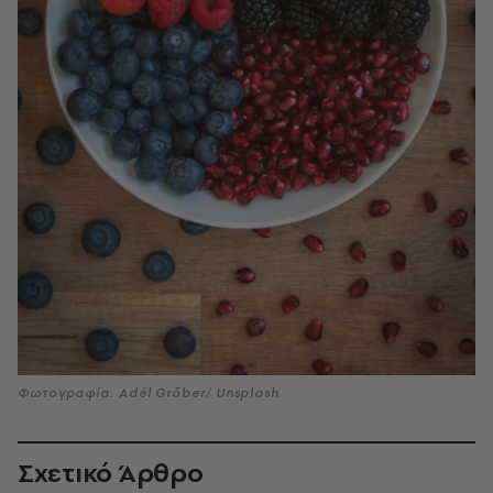
Φωτογραφία: Adél Grőber/ Unsplash
Σχετικό Άρθρο