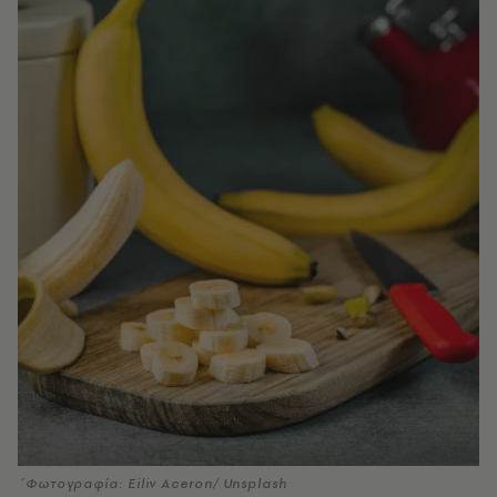
΄Φωτογραφία: Eiliv Aceron/ Unsplash