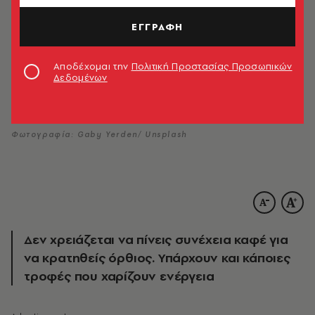
ΕΓΓΡΑΦΗ
Αποδέχομαι την
Πολιτική Προστασίας Προσωπικών
Δεδομένων
Φωτογραφία: Gaby Yerden/ Unsplash
Δεν χρειάζεται να πίνεις συνέχεια καφέ για
να κρατηθείς όρθιος. Υπάρχουν και κάποιες
τροφές που χαρίζουν ενέργεια