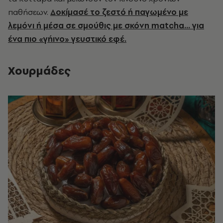
παθήσεων.
Δοκίμασέ το ζεστό ή παγωμένο με
λεμόνι ή μέσα σε σμούθις με σκόνη matcha… για
ένα πιο «γήινο» γευστικό εφέ.
Χουρμάδες