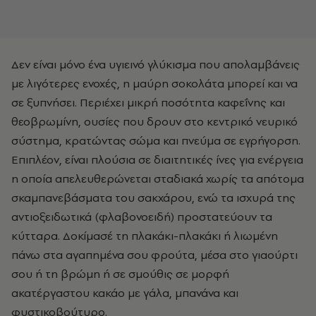
Δεν είναι μόνο ένα υγιεινό γλύκισμα που απολαμβάνεις
με λιγότερες ενοχές, η μαύρη σοκολάτα μπορεί και να
σε ξυπνήσει. Περιέχει μικρή ποσότητα καφεΐνης και
θεοβρωμίνη, ουσίες που δρουν στο κεντρικό νευρικό
σύστημα, κρατώντας σώμα και πνεύμα σε εγρήγορση.
Επιπλέον, είναι πλούσια σε διαιτητικές ίνες για ενέργεια
η οποία απελευθερώνεται σταδιακά χωρίς τα απότομα
σκαμπανεβάσματα του σακχάρου, ενώ τα ισχυρά της
αντιοξειδωτικά (φλαβονοειδή) προστατεύουν τα
κύτταρα. Δοκίμασέ τη πλακάκι-πλακάκι ή λιωμένη
πάνω στα αγαπημένα σου φρούτα, μέσα στο γιαούρτι
σου ή τη βρώμη ή σε σμούθις σε μορφή
ακατέργαστου κακάο με γάλα, μπανάνα και
φυστικοβούτυρο.