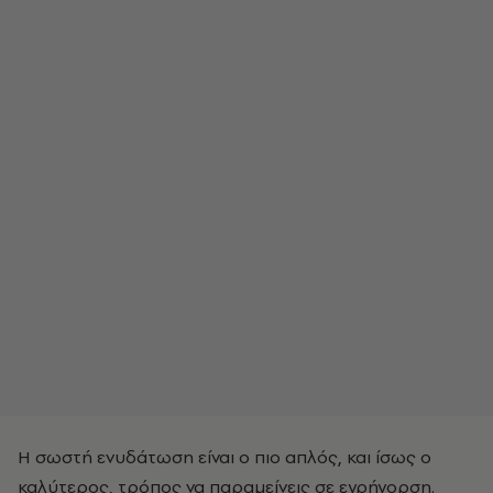
Η σωστή ενυδάτωση είναι ο πιο απλός, και ίσως ο
καλύτερος, τρόπος να παραμείνεις σε εγρήγορση.