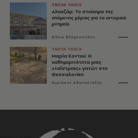
THESS VOICE
Αλκαζάρ: Το στοίχημα της
επόμενης μέρας για το ιστορικό
μνημείο
Βάσω Βλαχοπούλου
THESS VOICE
Μαρία Κοντού: Η
καθημερινότητα μιας
«ταΐστριας» γατών στη
Θεσσαλονίκη
Κυριάκος Αθανασιάδης