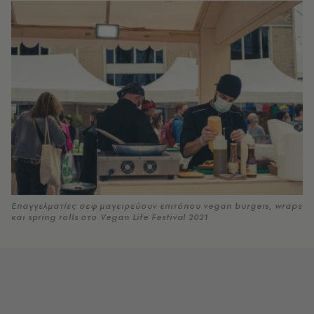
Επαγγελματίες σεφ μαγειρεύουν επιτόπου vegan burgers, wraps
και spring rolls στο Vegan Life Festival 2021