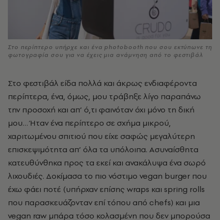
Στο περίπτερο υπήρχε και ένα photobooth που σου εκτύπωνε τη
φωτογραφία σου για να έχεις μια ανάμνηση από το φεστιβάλ
Στο φεστιβάλ είδα πολλά και άκρως ενδιαφέροντα
περίπτερα, ένα, όμως, μου τράβηξε λίγο παραπάνω
την προσοχή και απ’ ό,τι φαινόταν όχι μόνο τη δική
μου… Ήταν ένα περίπτερο σε σχήμα μικρού,
χαριτωμένου σπιτιού που είχε σαφώς μεγαλύτερη
επισκεψιμότητα απ’ όλα τα υπόλοιπα. Ασυναίσθητα
κατευθύνθηκα προς τα εκεί και ανακάλυψα ένα σωρό
λιχουδιές. Δοκίμασα το πιο νόστιμο vegan burger που
έχω φάει ποτέ (υπήρχαν επίσης wraps και spring rolls
που παρασκευάζονταν επί τόπου από chefs) και μια
vegan raw μπάρα τόσο κολασμένη που δεν μπορούσα