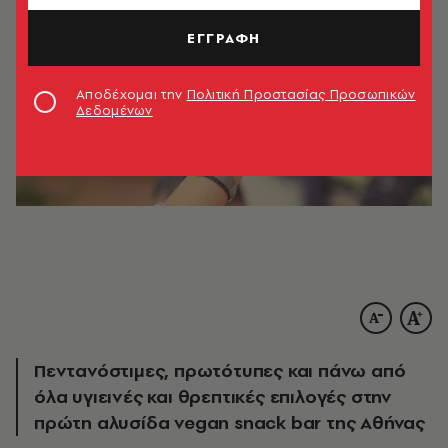
ΕΓΓΡΑΦΗ
Αποδέχομαι την
Πολιτική Προστασίας Προσωπικών
Δεδομένων
Πεντανόστιμες, πρωτότυπες και πάνω από
όλα υγιεινές και θρεπτικές επιλογές στην
πρώτη αλυσίδα vegan snack bar της Αθήνας