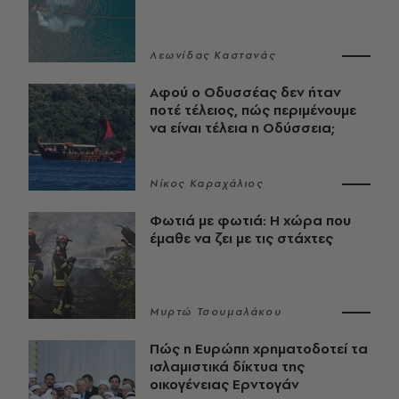
Λεωνίδας Καστανάς
Αφού ο Οδυσσέας δεν ήταν
ποτέ τέλειος, πώς περιμένουμε
να είναι τέλεια η Οδύσσεια;
Νίκος Καραχάλιος
Φωτιά με φωτιά: Η χώρα που
έμαθε να ζει με τις στάχτες
Μυρτώ Τσουμαλάκου
Πώς η Ευρώπη χρηματοδοτεί τα
ισλαμιστικά δίκτυα της
οικογένειας Ερντογάν