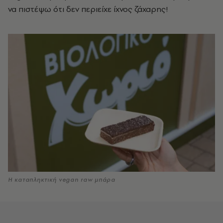
να πιστέψω ότι δεν περιείχε ίχνος ζάχαρης!
Η καταπληκτική vegan raw μπάρα