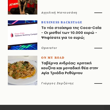
Αγγελική Μανουσάκη
BUSINESS BACKSTAGE
Το νέο στοίχημα της Coca-Cola
- Οι μισθοί των 10.000 ευρώ -
Ψηφίσατε για το ευρώ;
Operator
ON MY ROAD
Ταβέρνα Ανδρέας: κρητική
κουζίνα και μοναδική θέα στην
Αγία Τριάδα Ρεθύμνου
Γιώργος Ζαρζώνης