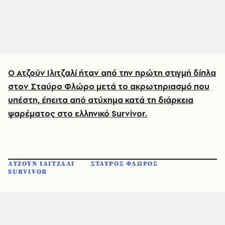
Ο Ατζούν Ιλιτζαλί ήταν από την πρώτη στιγμή δίπλα
στον Σταύρο Φλώρο μετά το ακρωτηριασμό που
υπέστη, έπειτα από ατύχημα κατά τη διάρκεια
ψαρέματος στo ελληνικό Survivor.
ΑΤΖΟΥΝ ΙΛΙΤΖΑΛΙ
ΣΤΑΥΡΟΣ ΦΛΩΡΟΣ
SURVIVOR