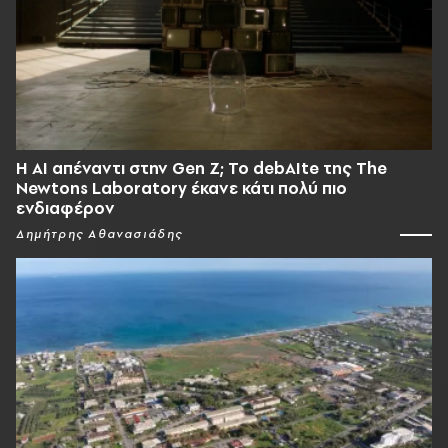
Η AI απέναντι στην Gen Z; Το debAIte της The
Newtons Laboratory έκανε κάτι πολύ πιο
ενδιαφέρον
Δημήτρης Αθανασιάδης