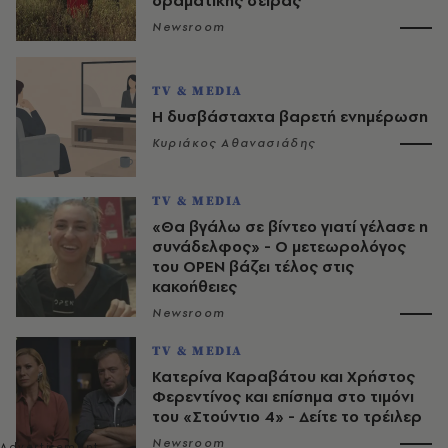
δραματικής σειράς
Newsroom
TV & MEDIA
Η δυσβάσταχτα βαρετή ενημέρωση
Κυριάκος Αθανασιάδης
TV & MEDIA
«Θα βγάλω σε βίντεο γιατί γέλασε η
συνάδελφος» - Ο μετεωρολόγος
του OPEN βάζει τέλος στις
κακοήθειες
Newsroom
TV & MEDIA
Κατερίνα Καραβάτου και Χρήστος
Φερεντίνος και επίσημα στο τιμόνι
του «Στούντιο 4» - Δείτε το τρέιλερ
Newsroom