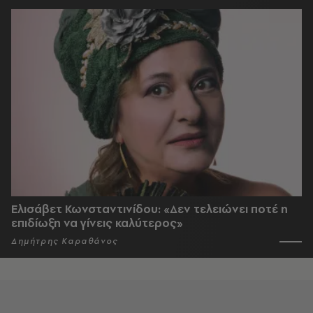
Ελισάβετ Κωνσταντινίδου: «Δεν τελειώνει ποτέ η
επιδίωξη να γίνεις καλύτερος»
Δημήτρης Καραθάνος