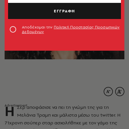
ΕΓΓΡΑΦΗ
Αποδέχομαι την
Πολιτική Προστασίας Προσωπικών
Δεδομένων
Η
Σερ αποφάσισε να πει τη γνώμη της για τη
Μελάνια Τραμπ και μάλιστα μέσω του twitter. Η
71χρονη σούπερ σταρ ασχολήθηκε με τον γάμο της