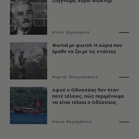
Συγγνώμη, κύριε Φώκνερ
Ντίνα Σαρακηνού
Φωτιά με φωτιά: Η χώρα που
έμαθε να ζει με τις στάχτες
Μυρτώ Τσουμαλάκου
Αφού ο Οδυσσέας δεν ήταν
ποτέ τέλειος, πώς περιμένουμε
να είναι τέλεια η Οδύσσεια;
Νίκος Καραχάλιος