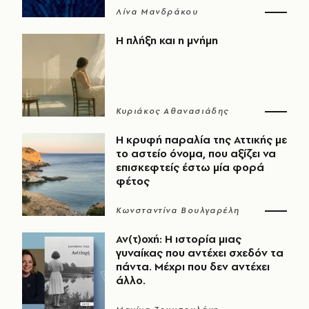
Λίνα Μανδράκου
Η πλήξη και η μνήμη
Κυριάκος Αθανασιάδης
Η κρυφή παραλία της Αττικής με
το αστείο όνομα, που αξίζει να
επισκεφτείς έστω μία φορά
φέτος
Κωνσταντίνα Βουλγαρέλη
Αν(τ)οχή: Η ιστορία μιας
γυναίκας που αντέχει σχεδόν τα
πάντα. Μέχρι που δεν αντέχει
άλλο.