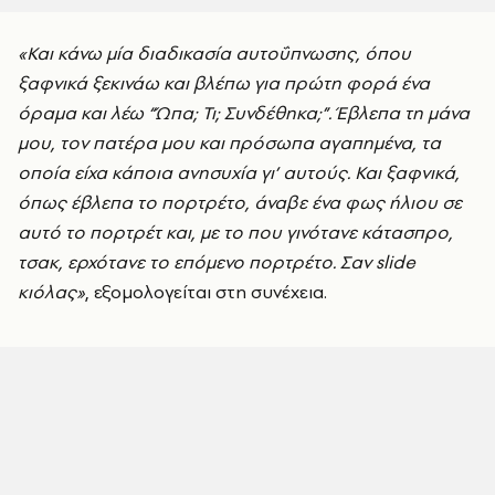
«Και κάνω μία διαδικασία αυτοΰπνωσης, όπου
ξαφνικά ξεκινάω και βλέπω για πρώτη φορά ένα
όραμα και λέω “Ώπα; Τι; Συνδέθηκα;”. Έβλεπα τη μάνα
μου, τον πατέρα μου και πρόσωπα αγαπημένα, τα
οποία είχα κάποια ανησυχία γι’ αυτούς. Και ξαφνικά,
όπως έβλεπα το πορτρέτο, άναβε ένα φως ήλιου σε
αυτό το πορτρέτ και, με το που γινότανε κάτασπρο,
τσακ, ερχότανε το επόμενο πορτρέτο. Σαν slide
κιόλας»
, εξομολογείται στη συνέχεια.