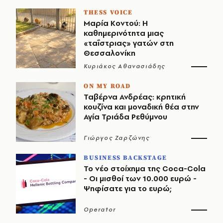
THESS VOICE
Μαρία Κοντού: Η
καθημερινότητα μιας
«ταΐστριας» γατών στη
Θεσσαλονίκη
Κυριάκος Αθανασιάδης
ON MY ROAD
Ταβέρνα Ανδρέας: κρητική
κουζίνα και μοναδική θέα στην
Αγία Τριάδα Ρεθύμνου
Γιώργος Ζαρζώνης
BUSINESS BACKSTAGE
Το νέο στοίχημα της Coca-Cola
- Οι μισθοί των 10.000 ευρώ -
Ψηφίσατε για το ευρώ;
Operator