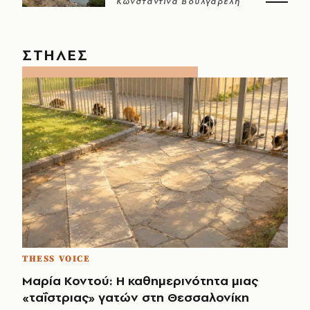
Κωνσταντίνα Βουλγαρέλη
ΣΤΗΛΕΣ
THESS VOICE
Μαρία Κοντού: Η καθημερινότητα μιας
«ταΐστριας» γατών στη Θεσσαλονίκη