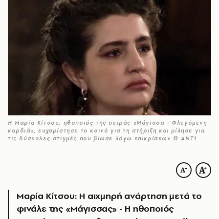
Η Μαρία Κίτσου, ηθοποιός της σειράς «Μάγισσα - Φλεγόμενη
καρδιά», ευχαρίστησε το κοινό για τη στήριξη και μίλησε για
τις δύσκολες στιγμές που βίωσε λόγω επικρίσεων © ANT1
Μαρία Κίτσου: Η αιχμηρή ανάρτηση μετά το
φινάλε της «Μάγισσας» - Η ηθοποιός