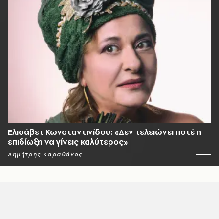
Ελισάβετ Κωνσταντινίδου: «Δεν τελειώνει ποτέ η
επιδίωξη να γίνεις καλύτερος»
Δημήτρης Καραθάνος