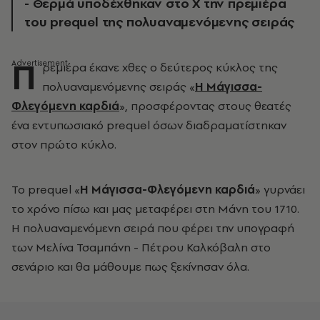
- Θερμά υποδέχθηκαν στο Χ την πρεμιέρα
του prequel της πολυαναμενόμενης σειράς
Π
ρεμιέρα έκανε χθες ο δεύτερος κύκλος της
πολυαναμενόμενης σειράς «
Η Μάγισσα-
Φλεγόμενη καρδιά
», προσφέροντας στους θεατές
ένα εντυπωσιακό prequel όσων διαδραματίστηκαν
στον πρώτο κύκλο.
To prequel «
Η Μάγισσα-Φλεγόμενη καρδιά
» γυρνάει
το χρόνο πίσω και μας μεταφέρει στη Μάνη του 1710.
Η πολυαναμενόμενη σειρά που φέρει την υπογραφή
των Μελίνα Τσαμπάνη - Πέτρου Καλκόβαλη στο
σενάριο και θα μάθουμε πως ξεκίνησαν όλα.