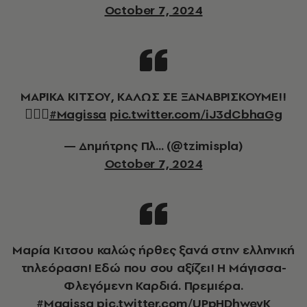
October 7, 2024
ΜΑΡΊΚΑ ΚΙΤΣΟΥ, ΚΑΛΩΣ ΣΕ ΞΑΝΑΒΡΙΣΚΟΥΜΕ!!
🙇‍♂️✨
#Magissa
pic.twitter.com/iJ3dCbhaGg
— Δημήτρης Πλ... (@tzimispla)
October 7, 2024
Μαρία Κιτσου καλώς ήρθες ξανά στην ελληνική
τηλεόραση! Εδώ που σου αξίζει! Η Μάγισσα-
Φλεγόμενη Καρδιά. Πρεμιέρα.
#Magissa
pic.twitter.com/UPpHDhweyK