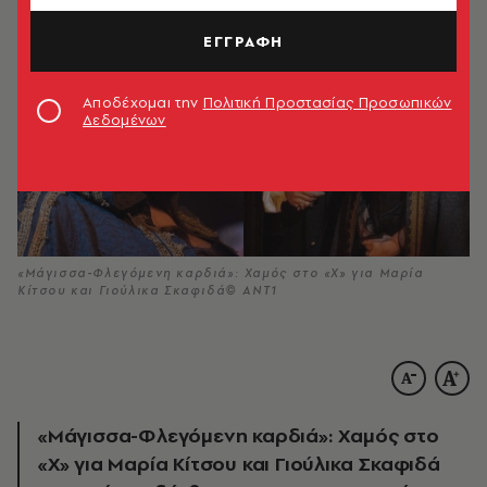
ΕΓΓΡΑΦΗ
Αποδέχομαι την
Πολιτική Προστασίας Προσωπικών
Δεδομένων
«Μάγισσα-Φλεγόμενη καρδιά»: Χαμός στο «Χ» για Μαρία
Κίτσου και Γιούλικα Σκαφιδά© ANT1
«Μάγισσα-Φλεγόμενη καρδιά»: Χαμός στο
«Χ» για Μαρία Κίτσου και Γιούλικα Σκαφιδά