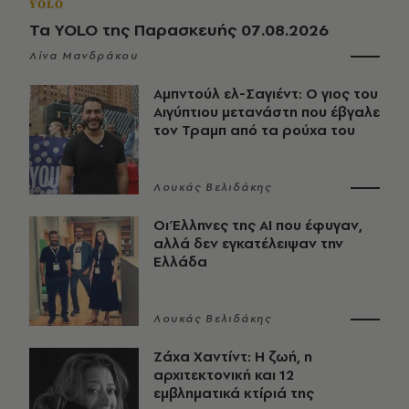
YOLO
Τα YOLO της Παρασκευής 07.08.2026
Λίνα Μανδράκου
Αμπντούλ ελ-Σαγιέντ: Ο γιος του
Αιγύπτιου μετανάστη που έβγαλε
τον Τραμπ από τα ρούχα του
Λουκάς Βελιδάκης
Οι Έλληνες της ΑΙ που έφυγαν,
αλλά δεν εγκατέλειψαν την
Ελλάδα
Λουκάς Βελιδάκης
Ζάχα Χαντίντ: Η ζωή, η
αρχιτεκτονική και 12
εμβληματικά κτίριά της