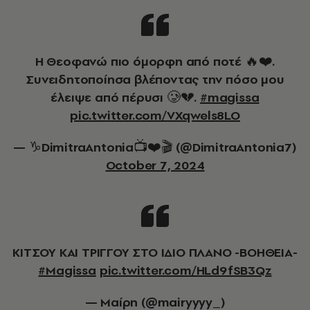
Η Θεοφανώ πιο όμορφη από ποτέ 🔥❤️.
Συνειδητοποίησα βλέποντας την πόσο μου
έλειψε από πέρυσι 🥲💔.
#magissa
pic.twitter.com/VXqwels8LO
— ♑DimitraAntonia📺❤️🎬 (@DimitraAntonia7)
October 7, 2024
ΚΙΤΣΟΥ ΚΑΙ ΤΡΙΓΓΟΥ ΣΤΟ ΙΔΙΟ ΠΛΑΝΟ -ΒΟΗΘΕΙΑ-
#Magissa
pic.twitter.com/HLd9fSB3Qz
— Μαίρη (@mairyyyy_)