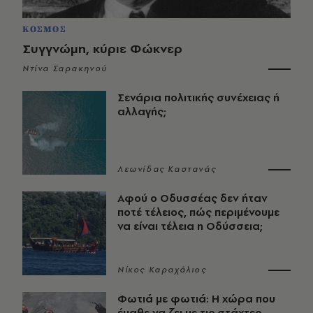
ΚΟΣΜΟΣ
Συγγνώμη, κύριε Φώκνερ
Ντίνα Σαρακηνού
Σενάρια πολιτικής συνέχειας ή
αλλαγής;
Λεωνίδας Καστανάς
Αφού ο Οδυσσέας δεν ήταν
ποτέ τέλειος, πώς περιμένουμε
να είναι τέλεια η Οδύσσεια;
Νίκος Καραχάλιος
Φωτιά με φωτιά: Η χώρα που
έμαθε να ζει με τις στάχτες