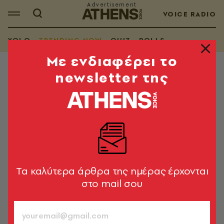
VOICE RADIO
YOLO
TRENDING NOW
QUIZ
POLLS
Mε ενδιαφέρει το
newsletter της
TRENDING NOW
«Μάγισσα-Φλεγόμενη καρδιά»:
Χαμός στο «Χ» για Μαρία Κίτσου
και Γιούλικα Σκαφιδά
Θερμά υποδέχθηκαν στο Χ την πρεμιέρα του prequel
της πολυαναμενόμενης σειράς
Tα καλύτερα άρθρα της ημέρας έρχονται
στο mail σου
Newsroom
08.10.2024, 13:30
1’ ΔΙΑΒΑΣΜΑ