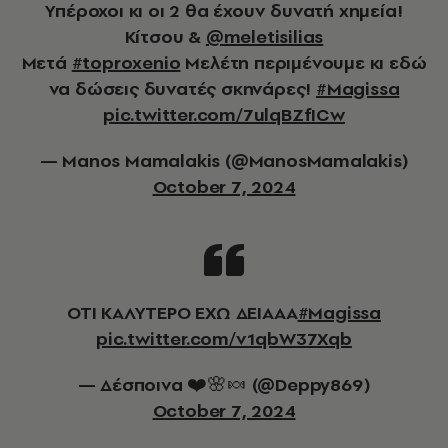
Υπέροχοι κι οι 2 θα έχουν δυνατή χημεία!
Κίτσου &
@meletisilias
Μετά
#toproxenio
Μελέτη περιμένουμε κι εδώ
να δώσεις δυνατές σκηνάρες!
#Magissa
pic.twitter.com/7ulqBZfICw
— Manos Mamalakis (@ManosMamalakis)
October 7, 2024
ΟΤΙ ΚΑΛΥΤΕΡΟ ΕΧΩ ΔΕΙΑΑΑ
#Magissa
pic.twitter.com/v1qbW37Xqb
— Δέσποινα ❤️🌸🍬 (@Deppy869)
October 7, 2024