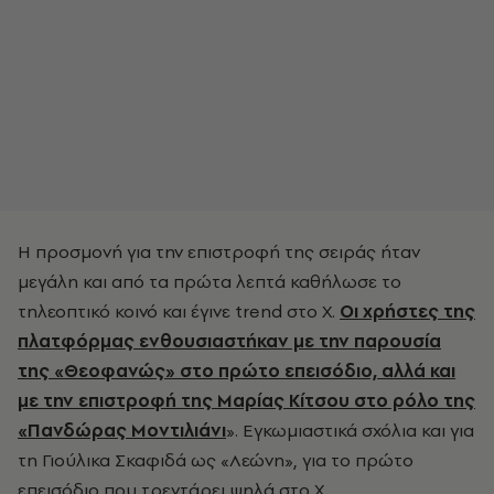
Η προσμονή για την επιστροφή της σειράς ήταν
μεγάλη και από τα πρώτα λεπτά καθήλωσε το
τηλεοπτικό κοινό και έγινε trend στο Χ.
Οι χρήστες της
πλατφόρμας ενθουσιαστήκαν με την παρουσία
της «Θεοφανώς» στο πρώτο επεισόδιο, αλλά και
με την επιστροφή της Μαρίας Κίτσου στο ρόλο της
«Πανδώρας Μοντιλιάνι
». Εγκωμιαστικά σχόλια και για
τη Γιούλικα Σκαφιδά ως «Λεώνη», για το πρώτο
επεισόδιο που τρεντάρει ψηλά στο Χ.