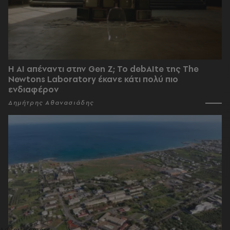
Η AI απέναντι στην Gen Z; Το debAIte της The
Newtons Laboratory έκανε κάτι πολύ πιο
ενδιαφέρον
Δημήτρης Αθανασιάδης