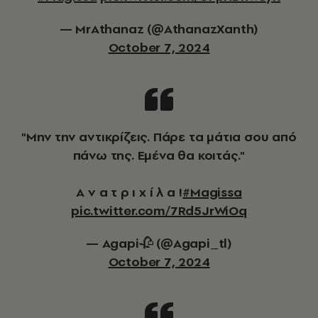
— ΜrAthanaz (@AthanazXanth)
October 7, 2024
"Μην την αντικρίζεις. Πάρε τα μάτια σου από
πάνω της. Εμένα θα κοιτάς."
Α ν α τ ρ ι χ ί λ α !
#Magissa
pic.twitter.com/7Rd5JrWiOq
— Agapi🥀 (@Agapi_tl)
October 7, 2024