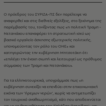
Ο πρόεδρος του ΣΥΡΙΖΑ-ΠΣ δεν παρέλειψε να
αναφερθεί και στις διεθνείς εξελίξεις, στο ξεκίνημα της
παρέμβασής του, τονίζοντας πως «η πολιτική Τραμπ -
Νετανιάχου επαναφέρει τη στρατιωτική ισχύ ως
βασικό εργαλείο άσκησης εξωτερικής πολιτικής,
υπονομεύοντας τον ρόλο του ΟΗΕ» και
κατηγορώντας την κυβέρνηση Μητσοτάκη ότι
«επιλέγει την ένοχη σιωπή και λειτουργεί ως πρόθυμος
σύμμαχος των Τραμπ και Νετανιάχου».
Για τα ελληνοτουρκικά, υπογράμμισε πως «η
κυβέρνηση συνεχίζει να επενδύει στην επικοινωνιακή
εικόνα των ‘ήρεμων νερών', χωρίς να αντιμετωπίζει
τον τουρκικό αναθεωρητισμό, κάτι που αποδεικνύεται
και με τη θεσμοθέτηση της ‘Γαλάζιας Πατρίδας'» και