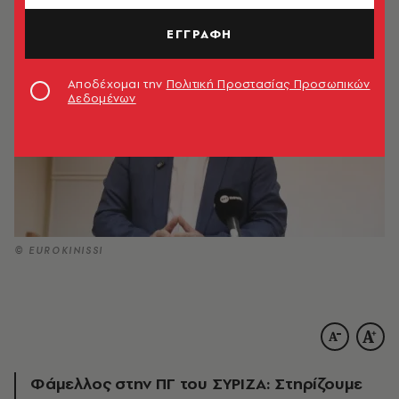
ΕΓΓΡΑΦΗ
Αποδέχομαι την
Πολιτική Προστασίας Προσωπικών
Δεδομένων
© EUROKINISSI
Φάμελλος στην ΠΓ του ΣΥΡΙΖΑ: Στηρίζουμε