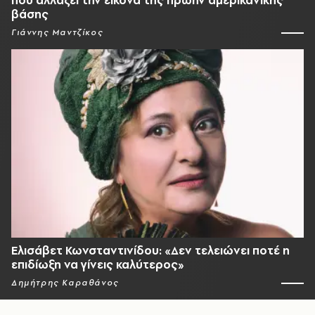
που αλλάζει την εικόνα της πρώην αμερικανικής
βάσης
Γιάννης Μαντζίκος
Ελισάβετ Κωνσταντινίδου: «Δεν τελειώνει ποτέ η
επιδίωξη να γίνεις καλύτερος»
Δημήτρης Καραθάνος