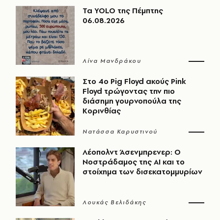
Τα YOLO της Πέμπτης
06.08.2026
Λίνα Μανδράκου
Στο 4ο Pig Floyd ακούς Pink
Floyd τρώγοντας την πιο
διάσημη γουρνοπούλα της
Κορινθίας
Νατάσσα Καρυστινού
Λέοπολντ Άσενμπρενερ: Ο
Νοστράδαμος της AI και το
στοίχημα των δισεκατομμυρίων
Λουκάς Βελιδάκης