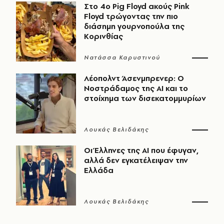
Στο 4ο Pig Floyd ακούς Pink
Floyd τρώγοντας την πιο
διάσημη γουρνοπούλα της
Κορινθίας
Νατάσσα Καρυστινού
Λέοπολντ Άσενμπρενερ: Ο
Νοστράδαμος της AI και το
στοίχημα των δισεκατομμυρίων
Λουκάς Βελιδάκης
Οι Έλληνες της ΑΙ που έφυγαν,
αλλά δεν εγκατέλειψαν την
Ελλάδα
Λουκάς Βελιδάκης