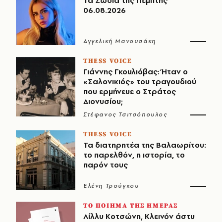
Τα Ζώδια της Πέμπτης
06.08.2026
Αγγελική Μανουσάκη
THESS VOICE
Γιάννης Γκουλιόβας: Ήταν ο
«Σαλονικιός» του τραγουδιού
που ερμήνευε ο Στράτος
Διονυσίου;
Στέφανος Τσιτσόπουλος
THESS VOICE
Τα διατηρητέα της Βαλαωρίτου:
το παρελθόν, η ιστορία, το
παρόν τους
Ελένη Τρούγκου
ΤΟ ΠΟΙΗΜΑ ΤΗΣ ΗΜΕΡΑΣ
Λίλλυ Κοτσώνη, Κλεινόν άστυ