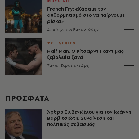
ΜΟΥΣΙΚΗ
French Fry: «Χάσαμε τον
αυθορμητισμό στο να παίρνουμε
ρίσκα»
Δημήτρης Αθανασιάδης
TV + SERIES
Half Man: Ο Ρίτσαρντ Γκαντ μας
ξεβολεύει ξανά
Τάνια Σκραπαλιώρη
ΠΡΟΣΦΑΤΑ
Άρθρο Ευ.Βενιζέλου για τον Iωάννη
Βαρβιτσιώτη: Συναίνεση και
πολιτικός σεβασμός