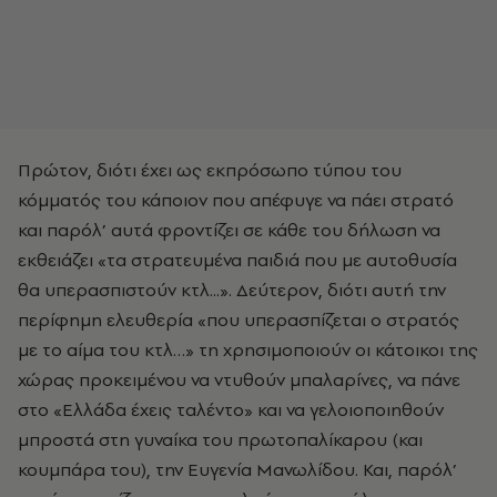
Πρώτον, διότι έχει ως εκπρόσωπο τύπου του
κόμματός του κάποιον που απέφυγε να πάει στρατό
και παρόλ’ αυτά φροντίζει σε κάθε του δήλωση να
εκθειάζει «τα στρατευμένα παιδιά που με αυτοθυσία
θα υπερασπιστούν κτλ...». Δεύτερον, διότι αυτή την
περίφημη ελευθερία «που υπερασπίζεται ο στρατός
με το αίμα του κτλ…» τη χρησιμοποιούν οι κάτοικοι της
χώρας προκειμένου να ντυθούν μπαλαρίνες, να πάνε
στο «Ελλάδα έχεις ταλέντο» και να γελοιοποιηθούν
μπροστά στη γυναίκα του πρωτοπαλίκαρου (και
κουμπάρα του), την Ευγενία Μανωλίδου. Και, παρόλ’