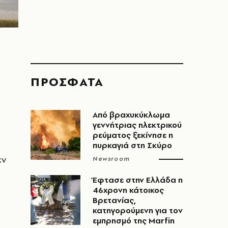
ΠΡΟΣΦΑΤΑ
Από βραχυκύκλωμα
γεννήτριας ηλεκτρικού
ρεύματος ξεκίνησε η
πυρκαγιά στη Σκύρο
εν
Newsroom
Έφτασε στην Ελλάδα η
46χρονη κάτοικος
Βρετανίας,
κατηγορούμενη για τον
η
εμπρησμό της Marfin