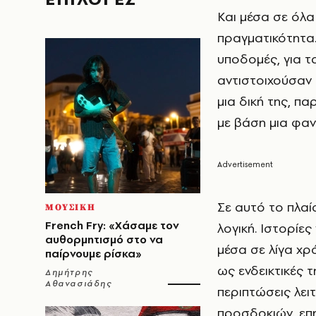
Και μέσα σε όλα 
πραγματικότητα.
υποδομές, για τ
αντιστοιχούσαν 
μια δική της, πα
με βάση μια φα
Σε αυτό το πλαί
ΜΟΥΣΙΚΗ
French Fry: «Χάσαμε τον
λογική. Ιστορίες
αυθορμητισμό στο να
μέσα σε λίγα χρ
παίρνουμε ρίσκα»
ως ενδεικτικές 
Δημήτρης
Αθανασιάδης
περιπτώσεις λε
προσδοκιών, επη