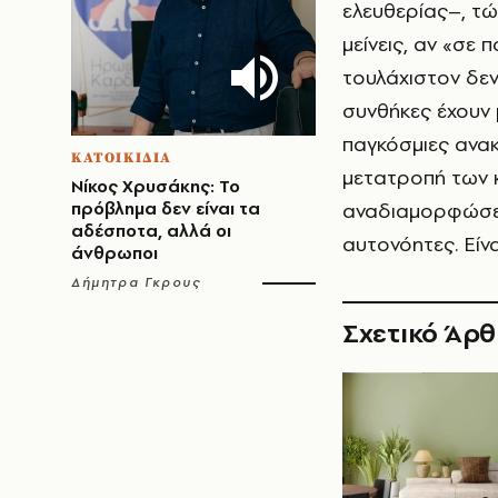
ελευθερίας–, τ
μείνεις, αν «σε π
τουλάχιστον δεν 
συνθήκες έχουν μ
παγκόσμιες ανακ
ΚΑΤΟΙΚΙΔΙΑ
μετατροπή των κ
Νίκος Χρυσάκης: Το
πρόβλημα δεν είναι τα
αναδιαμορφώσει 
αδέσποτα, αλλά οι
αυτονόητες. Είνα
άνθρωποι
Δήμητρα Γκρους
Σχετικό Άρ