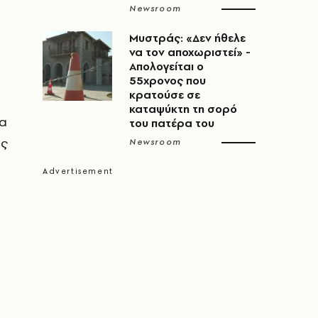
Newsroom
Μυστράς: «Δεν ήθελε
να τον αποχωριστεί» -
Απολογείται ο
55χρονος που
κρατούσε σε
καταψύκτη τη σορό
ια
του πατέρα του
ης
Newsroom