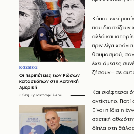
Κάπου εκεί μπαί
που διασχίζουν χ
αλλά και ιστορίε
πριν λίγα χρόνια
θαυμασμού, σαν 
έχει άμεσες συ
ΚΟΣΜΟΣ
ζήσουν– σε αυτά
Οι περιπέτειες των Ρώσων
κατασκόπων στη Λατινική
Αμερική
Και σκέφτεσαι ότ
Σώτη Τριανταφύλλου
αντίκτυπο. Γιατί
Είναι η ίδια η έ
σχετική αθωότητ
δίπλα στη θάλασ