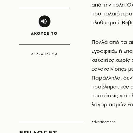
από την πόλη. Όχ
που παλαιότερα 
πληθυσμού. Βέβαι
ΑΚΟΥΣΕ ΤΟ
Πολλά από τα ακ
«γραφικά» ή «πα
3’ ΔΙΑΒΑΣΜΑ
κατοικίες χωρίς
«ανακαίνισης» μ
Παράλληλα, δεν 
προβληματικές σ
προτάσεις για 
λογαριασμών «στ
EΠΙΛΟΓΈΣ