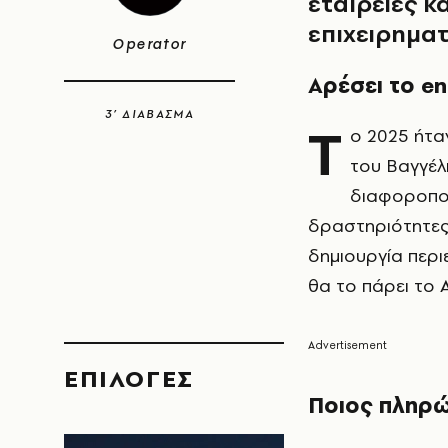
εταιρείες 
επιχειρηματ
Operator
Αρέσει το e
3’ ΔΙΑΒΑΣΜΑ
Τ
ο 2025 ήτα
του Βαγγέλη
διαφοροποι
δραστηριότητες 
δημιουργία περι
θα το πάρει το A
EΠΙΛΟΓΈΣ
Ποιος πληρώ