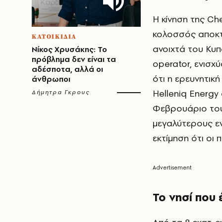
Η κίνηση της Ch
κολοσσός αποκτ
ΚΑΤΟΙΚΙΔΙΑ
ανοιχτά του Κυπ
Νίκος Χρυσάκης: Το
πρόβλημα δεν είναι τα
operator, ενισχ
αδέσποτα, αλλά οι
ότι η ερευνητικ
άνθρωποι
Helleniq Energy
Δήμητρα Γκρους
Φεβρουάριο του 
μεγαλύτερους εν
εκτίμηση ότι οι 
Το νησί που 