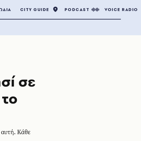
ΩΔΙΑ
CITY GUIDE
PODCAST
VOICE RADIO
σί σε
 το
 αυτή. Κάθε