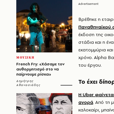
Βρέθηκε η εταιρ
Παναθηναϊκού σ
έκδοση της οικο
στάδια και η έν
εκατομμύρια και
χρόνο. Alpha B
ΜΟΥΣΙΚΗ
French Fry: «Χάσαμε τον
του έργου.
αυθορμητισμό στο να
παίρνουμε ρίσκα»
Το έχει δίπο
Δημήτρης
Αθανασιάδης
Η Uber φαίνετα
αγορά
. Από τη 
καλοκαίρι, μπαίν