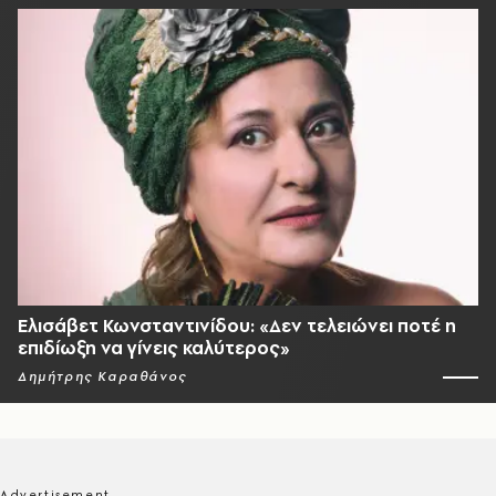
Ελισάβετ Κωνσταντινίδου: «Δεν τελειώνει ποτέ η
επιδίωξη να γίνεις καλύτερος»
Δημήτρης Καραθάνος