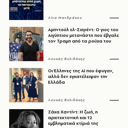
Λίνα Μανδράκου
Αμπντούλ ελ-Σαγιέντ: Ο γιος του
Αιγύπτιου μετανάστη που έβγαλε
τον Τραμπ από τα ρούχα του
Λουκάς Βελιδάκης
Οι Έλληνες της ΑΙ που έφυγαν,
αλλά δεν εγκατέλειψαν την
Ελλάδα
Λουκάς Βελιδάκης
Ζάχα Χαντίντ: Η ζωή, η
αρχιτεκτονική και 12
εμβληματικά κτίριά της