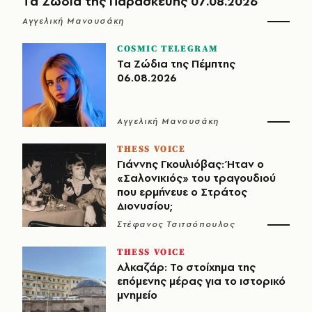
Τα Ζώδια της Παρασκευής 07.08.2026
Αγγελική Μανουσάκη
COSMIC TELEGRAM
Τα Ζώδια της Πέμπτης
06.08.2026
Αγγελική Μανουσάκη
THESS VOICE
Γιάννης Γκουλιόβας: Ήταν ο
«Σαλονικιός» του τραγουδιού
που ερμήνευε ο Στράτος
Διονυσίου;
Στέφανος Τσιτσόπουλος
THESS VOICE
Αλκαζάρ: Το στοίχημα της
επόμενης μέρας για το ιστορικό
μνημείο