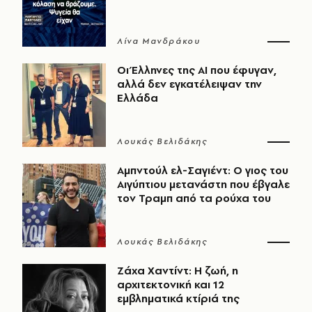
Λίνα Μανδράκου
Οι Έλληνες της ΑΙ που έφυγαν,
αλλά δεν εγκατέλειψαν την
Ελλάδα
Λουκάς Βελιδάκης
Αμπντούλ ελ-Σαγιέντ: Ο γιος του
Αιγύπτιου μετανάστη που έβγαλε
τον Τραμπ από τα ρούχα του
Λουκάς Βελιδάκης
Ζάχα Χαντίντ: Η ζωή, η
αρχιτεκτονική και 12
εμβληματικά κτίριά της