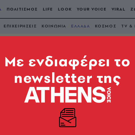
Α
ΠΟΛΙΤΙΣΜΟΣ
LIFE
LOOK
YOUR VOICE
VIRAL
Ζ
ΕΠΙΧΕΙΡΗΣΕΙΣ
ΚΟΙΝΩΝΙΑ
ΕΛΛΑΔΑ
ΚΟΣΜΟΣ
TV &
Mε ενδιαφέρει το
newsletter της
 αναπηρίες που έστ
ακ
ς δικές τους μπάρες και ονειρεύονται να τις δοκιμά