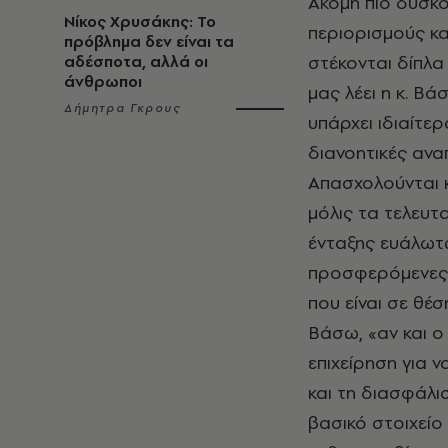
Ακόμη πιο δύσκο
Νίκος Χρυσάκης: Το
περιορισμούς και
πρόβλημα δεν είναι τα
στέκονται δίπλα
αδέσποτα, αλλά οι
άνθρωποι
μας λέει η κ. Βά
Δήμητρα Γκρους
υπάρχει ιδιαίτε
διανοητικές ανα
Απασχολούνται κυ
μόλις τα τελευτ
ένταξης ευάλωτω
προσφερόμενες 
που είναι σε θέσ
Βάσω, «αν και ο
επιχείρηση για 
και τη διασφάλι
βασικό στοιχείο