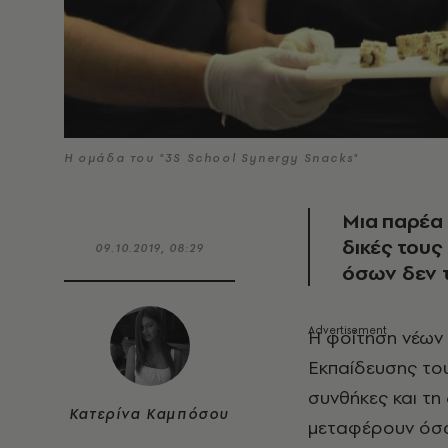
H oμάδα του "3S School Synergy Snacks"
Μια παρέα 
δικές τους
09.10.2019, 08:29
όσων δεν 
Η φοίτηση νέων 
Εκπαίδευσης του
συνθήκες και τη
Κατερίνα Καμπόσου
μεταφέρουν όσα