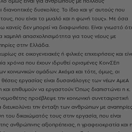
λο όμως είναι για ανθρώπους με πολλούς
 διανοητικές δυσκολίες. Το ίδιο και γι’ αυτούς που
 τους, που είναι το μυαλό και η φωνή τους». Με όσα
σω κανείς δεν μπορεί να διαφωνήσει. Είναι γνωστό ότι
ρα χαμηλή απασχολησιμότητα για τους νέους με
πηρίες στην Ελλάδα.
ρίως σε οικογενειακές ή φιλικές επιχειρήσεις και είν
αία χρόνια που έχουν ιδρυθεί ορισμένες ΚοινΣΕπ
ν κοινωνικών ομάδων. Ακόμα και τότε, όμως, οι
θέσεις εργασίας είναι δυσανάλογες των νέων ΑμεΑ
η και επιθυμούν να εργαστούν. Όπως διαπιστώνει η κ.
 νομοθέτης προέβλεψε την κοινωνική συνεταιριστική
να διευκολύνει την ένταξη των ανθρώπων με αναπηρίε
ση του δικαιώματός τους στην εργασία, που είναι
 της ανθρώπινης αξιοπρέπειας, η γραφειοκρατία και 