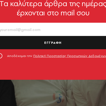
Tα καλύτερα άρθρα της ημέρα
έρχονται στο mail σου
ΕΓΓΡΑΦΗ
Αποδέχομαι την
Πολιτική Προστασίας Προσωπικών Δεδομένω