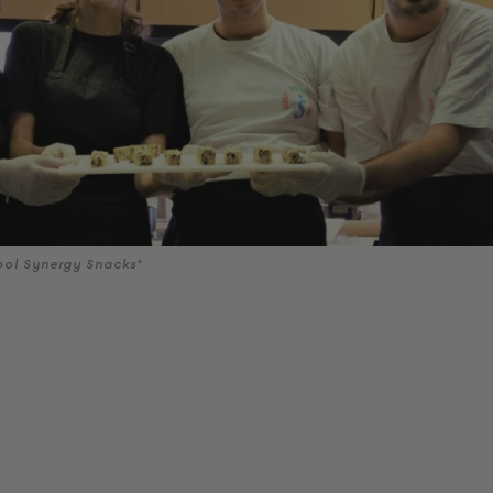
ool Synergy Snacks"