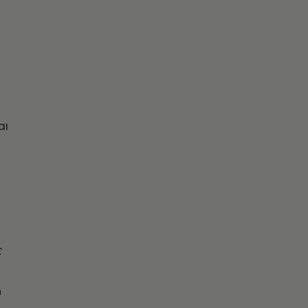
αι
ς
η