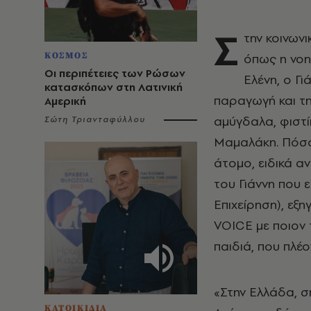
Σ
την κοινωνι
όπως η νοητ
ΚΟΣΜΟΣ
Οι περιπέτειες των Ρώσων
Ελένη, ο Γι
κατασκόπων στη Λατινική
παραγωγή και τ
Αμερική
αμύγδαλα, φιστίκ
Σώτη Τριανταφύλλου
Μαμαλάκη. Πόσο 
άτομο, ειδικά α
του Γιάννη που 
Επιχείρηση), εξ
VOICE με ποιον 
παιδιά, που πλέο
«Στην Ελλάδα, σ
ΚΑΤΟΙΚΙΔΙΑ