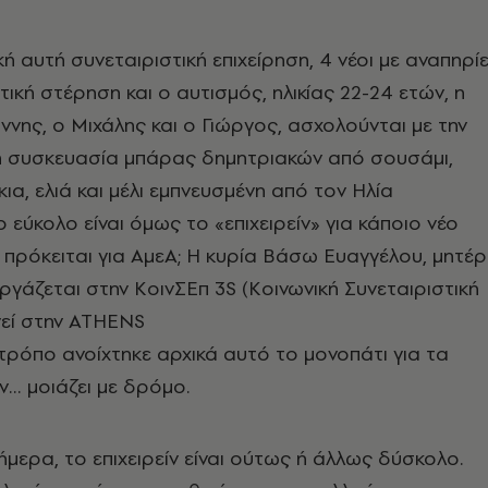
κή αυτή συνεταιριστική επιχείρηση, 4 νέοι με αναπηρί
ική στέρηση και ο αυτισμός, ηλικίας 22-24 ετών, η
άννης, ο Μιχάλης και ο Γιώργος, ασχολούνται με την
η συσκευασία μπάρας δημητριακών από σουσάμι,
ια, ελιά και μέλι εμπνευσμένη από τον Ηλία
εύκολο είναι όμως το «επιχειρείν» για κάποιο νέο
ν πρόκειται για ΑμεΑ; Η κυρία Βάσω Ευαγγέλου, μητέ
εργάζεται στην ΚοινΣΕπ 3S (Κοινωνική Συνεταιριστική
ηγεί στην ATHENS
τρόπο ανοίχτηκε αρχικά αυτό το μονοπάτι για τα
ν… μοιάζει με δρόμο.
ήμερα, το επιχειρείν είναι ούτως ή άλλως δύσκολο.