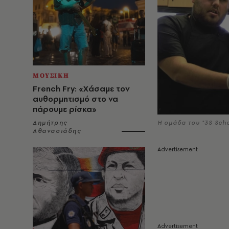
ΜΟΥΣΙΚΗ
French Fry: «Χάσαμε τον
αυθορμητισμό στο να
πάρουμε ρίσκα»
H oμάδα του "3S Sch
Δημήτρης
Αθανασιάδης