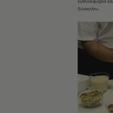
ευθυνοφοβία καλ
δύσκολη».