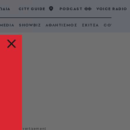
ΩΔΙΑ
CITY GUIDE
PODCAST
VOICE RADIO
 MEDIA
SHOWBIZ
ΑΘΛΗΤΙΣΜΟΣ
ΣΚΙΤΣΑ
COVID 19
ησε
σει ο