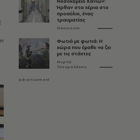
Νοσοκομείο Χανίων:
Ήρθαν στα χέρια στο
προαύλιο, ένας
τραυματίας
ς
Newsroom
πη
Φωτιά με φωτιά: Η
χώρα που έμαθε να ζει
με τις στάχτες
Μυρτώ
Τσουμαλάκου