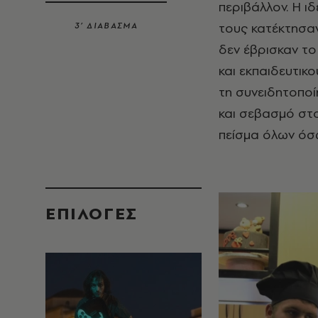
περιβάλλον. Η ι
τους κατέκτησαν
3’ ΔΙΑΒΑΣΜΑ
δεν έβρισκαν το
και εκπαιδευτικ
τη συνειδητοπο
και σεβασμό στο
πείσμα όλων όσ
EΠΙΛΟΓΈΣ