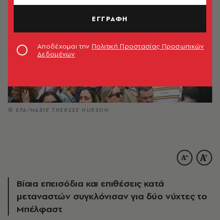
ΕΓΓΡΑΦΗ
Αποδέχομαι την
Πολιτική Προστασίας Προσωπικών
Δεδομένων
© ΕΡΑ/MARIE THERESE HURSON
Βίαια επεισόδια και επιθέσεις κατά
μεταναστών συγκλόνισαν για δύο νύχτες το
Μπέλφαστ