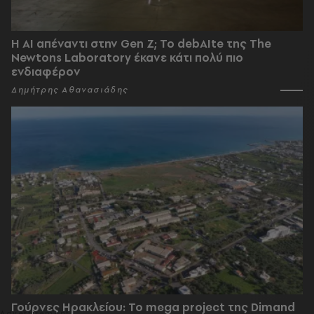
Η AI απέναντι στην Gen Z; Το debAIte της The
Newtons Laboratory έκανε κάτι πολύ πιο
ενδιαφέρον
Δημήτρης Αθανασιάδης
Γούρνες Ηρακλείου: To mega project της Dimand