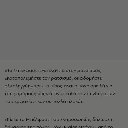
«Το Μπέλφαστ είναι ενάντια στον ρατσισμό»,
«Καταπολεμήστε τον ρατσισμό, οικοδομήστε
αλληλεγγύη» και «Το μίσος είναι η μόνη απειλή για
τους δρόμους μας» ήταν μεταξύ των συνθημάτων
που εμφανίστηκαν σε πολλά πλακάτ.
«Είστε το Μπέλφαστ που εκπροσωπώ», δήλωσε η
δήμαρχος της πόλης, Ρόις-Μαΐρε Ντόνελι, από το