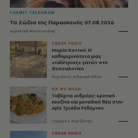
COSMIC TELEGRAM
Τα Ζώδια της Παρασκευής 07.08.2026
Αγγελική Μανουσάκη
THESS VOICE
Μαρία Κοντού: Η
καθημερινότητα μιας
«ταΐστριας» γατών στη
Θεσσαλονίκη
Κυριάκος Αθανασιάδης
ON MY ROAD
Ταβέρνα Ανδρέας: κρητική
κουζίνα και μοναδική θέα στην
Αγία Τριάδα Ρεθύμνου
Γιώργος Ζαρζώνης
THESS VOICE