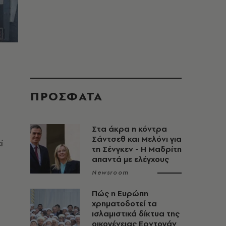
ΠΡΟΣΦΑΤΑ
Στα άκρα η κόντρα
Σάντσεθ και Μελόνι για
ί
τη Σένγκεν - Η Μαδρίτη
απαντά με ελέγχους
α
Newsroom
Πώς η Ευρώπη
χρηματοδοτεί τα
ισλαμιστικά δίκτυα της
οικογένειας Ερντογάν