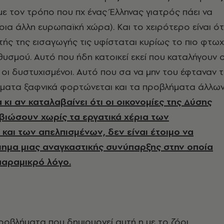
 με τον τρόπο που πχ ένας Έλληνας γιατρός πάει να
οια άλλη ευρωπαϊκή χώρα). Και το χειρότερο είναι ότ
υτής της εισαγωγής τις υφίσταται κυρίως το πιο φτω
θυσμού. Αυτό που ήδη κατοικεί εκεί που καταλήγουν ο
ι οι δυστυχισμένοι. Αυτό που σα να μην του έφταναν 
ήματα ξαφνικά φορτώνεται και τα προβλήματα άλλων
κι αν καταλαβαίνει ότι οι οικονομίες της Δύσης
βιώσουν χωρίς τα εργατικά χέρια των
και των απελπισμένων, δεν είναι έτοιμο να
μημα μιας αναγκαστικής συνύπαρξης στην οποία
παραμικρό λόγο.
οβλήματα που δημιουργεί αυτή η με το ζόρι