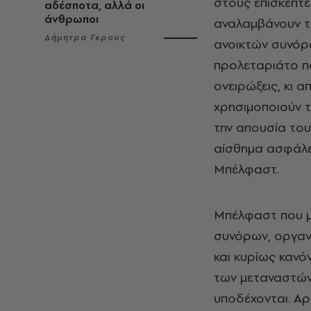
στους επισκέπτε
αδέσποτα, αλλά οι
άνθρωποι
αναλαμβάνουν τα
Δήμητρα Γκρους
ανοικτών συνόρ
προλεταριάτο πο
ονειρώξεις, κι 
χρησιμοποιούν τ
την απουσία του
αίσθημα ασφάλει
Μπέλφαστ.
Μπέλφαστ που μ
συνόρων, οργαν
και κυρίως καν
των μεταναστών
υποδέχονται. Αρ