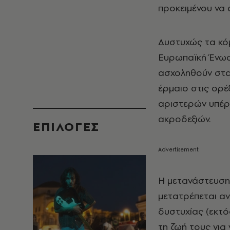
προκειμένου να 
Δυστυχώς τα κόμ
Ευρωπαϊκή Ένωση
ασχοληθούν στα
έρμαιο στις ορέ
αριστερών υπέρ
ακροδεξιών.
EΠΙΛΟΓΈΣ
Η μετανάστευση 
μετατρέπεται α
δυστυχίας (εκτό
τη ζωή τους για