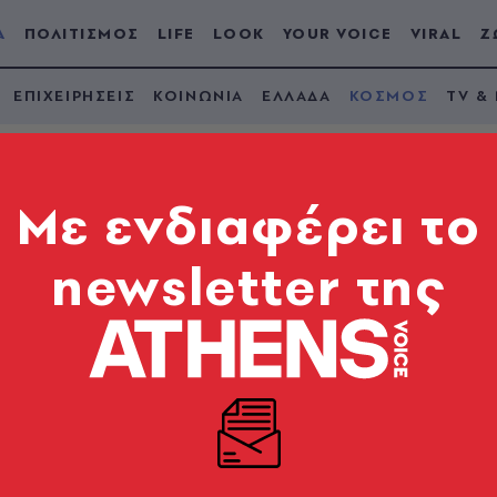
Α
ΠΟΛΙΤΙΣΜΟΣ
LIFE
LOOK
YOUR VOICE
VIRAL
Ζ
ΕΠΙΧΕΙΡΗΣΕΙΣ
ΚΟΙΝΩΝΙΑ
ΕΛΛΑΔΑ
ΚΟΣΜΟΣ
TV &
Mε ενδιαφέρει το
newsletter της
υ Μπέλφαστ
ε το ζόρι συνύπαρξη, τα συστημικά μετριοπαθή κόμ