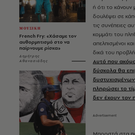
ή ότι το κάνουν
δουλέψει σε κάπ
τις συνέπειες α
ΜΟΥΣΙΚΗ
κομμάτι του πλη
French Fry: «Χάσαμε τον
αυθορμητισμό στο να
απελπισμένοι κα
παίρνουμε ρίσκα»
δικά του προβλ
Δημήτρης
Αυτό που ακόμα 
Αθανασιάδης
δύσκολα θα επι
δυστυχισμένων 
πληρώσει το τί
δεν έχουν τον 
Μπροστά στα πρ