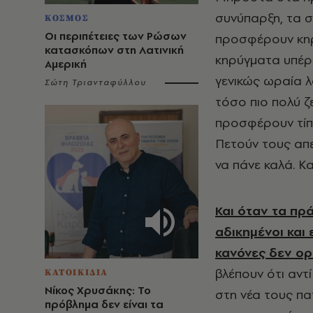
συνύπαρξη, τα σ
ΚΟΣΜΟΣ
Οι περιπέτειες των Ρώσων
προσφέρουν κηρ
κατασκόπων στη Λατινική
κηρύγματα υπέρ
Αμερική
γενικώς ωραία 
Σώτη Τριανταφύλλου
τόσο πιο πολύ ζ
προσφέρουν τίπο
Πετούν τους απε
να πάνε καλά. Κ
Και όταν τα πρ
αδικημένοι και
κανόνες δεν ορί
βλέπουν ότι αντ
ΚΑΤΟΙΚΙΔΙΑ
Νίκος Χρυσάκης: Το
στη νέα τους πα
πρόβλημα δεν είναι τα