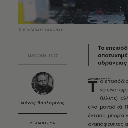
© EPA/ADAM VAUGHAN
Τα επεισόδ
αποτυχημέν
12.06.2026, 13:33
αδράνειας
Τ
α επεισόδι
να είναι φ
θέλετε), α
Μάνος Βουλαρίνος
είναι μοναδικά. 
ένταση, μπορεί ν
αναπόφευκτες αλ
2’ ΔΙΑΒΑΣΜΑ