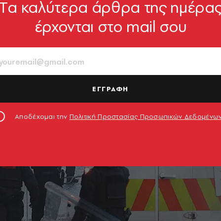
Tα καλύτερα άρθρα της ημέρα
έρχονται στο mail σου
ΕΓΓΡΑΦΗ
Αποδέχομαι την
Πολιτική Προστασίας Προσωπικών Δεδομένω