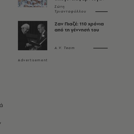
Σώτη
Τριανταφύλλου
Ζαν Πιαζέ: 110 χρόνια
από τη γέννησή του
A.V. Team
κά
ν