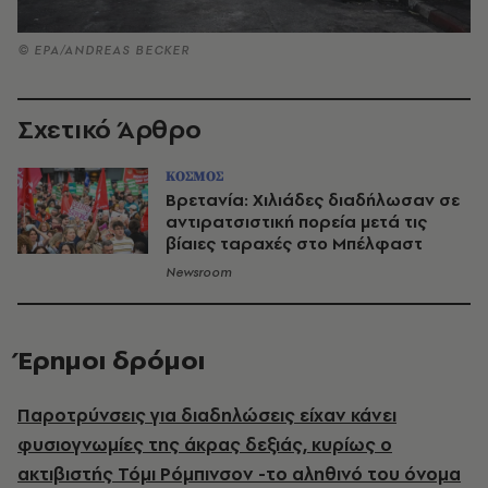
© ΕΡΑ/ANDREAS BECKER
Σχετικό Άρθρο
ΚΟΣΜΟΣ
Βρετανία: Χιλιάδες διαδήλωσαν σε
αντιρατσιστική πορεία μετά τις
βίαιες ταραχές στο Μπέλφαστ
Newsroom
Έρημοι δρόμοι
Παροτρύνσεις για διαδηλώσεις είχαν κάνει
φυσιογνωμίες της άκρας δεξιάς, κυρίως ο
ακτιβιστής Τόμι Ρόμπινσον -το αληθινό του όνομα