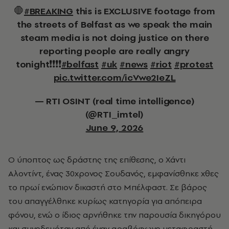
🛑
#BREAKING
this is EXCLUSIVE footage from
the streets of Belfast as we speak the main
steam media is not doing justice on there
reporting people are really angry
tonight❗️❗️❗️❗️
#belfast
#uk
#news
#riot
#protest
pic.twitter.com/icVwe2IeZL
— RTI OSINT (real time intelligence)
(@RTI_imtel)
June 9, 2026
Ο ύποπτος ως δράστης της επίθεσης, ο Χάντι
Αλοντίντ, ένας 30χρονος Σουδανός, εμφανίσθηκε χθες
το πρωί ενώπιον δικαστή στο Μπέλφαστ. Σε βάρος
του απαγγέλθηκε κυρίως κατηγορία για απόπειρα
φόνου, ενώ ο ίδιος αρνήθηκε την παρουσία δικηγόρου
και συνοδευόταν από έναν αραβόφωνο μεταφραστή.