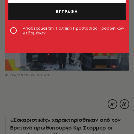
ΕΓΓΡΑΦΗ
Αποδέχομαι την
Πολιτική Προστασίας Προσωπικών
Δεδομένων
© ΕΡΑ/ADAM VAUGHAN
«Σοκαριστικές» χαρακτηρίσθηκαν από τον
Βρετανό πρωθυπουργό Κιρ Στάρμερ οι