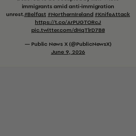
immigrants amid anti-immigration
unrest.
#Belfast
#NorthernIreland
#KnifeAttack
https://t.co/ArPUGTORcJ
pic.twitter.com/dHqTlrD7B8
— Public News X (@PublicNewsX)
June 9, 2026