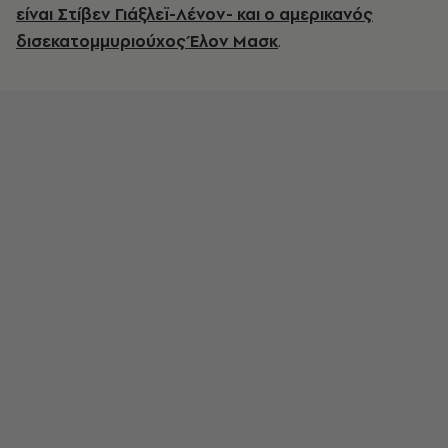
είναι Στίβεν Γιάξλεϊ-Λένον- και ο αμερικανός
δισεκατομμυριούχος Έλον Μασκ
.