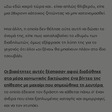
«Ζω εδώ καιρό τώρα και... είναι απλώς θλιβερό», είπε
μια 28χρονη κάτοικος ζητώντας να μην κατονομασθεί.
Μια άλλη, η οποία δεν θέλησε ούτε αυτή να δώσει το
όνομά της, είπε πως καταλαβαίνει το «θυμό» των
διαδηλωτών, όμως εξέφρασε τη λύπη της για το
γεγονός ότι όλοι «οι ξένοι» θα μπαίνουν πλέον στο ίδιο
τσουβάλι.
Οι βιαιότητες αυτές ξέσπασαν αφού διαδόθηκε
στα μέσα κοινωνικής δικτύωσης ένα βίντεο της
επίθεσης με μαχαίρι που σημειώθηκε τη Δευτέρα
,
το οποίο έδειχνε τον δράστη να κάθεται πάνω σ' έναν
άνδρα που είναι ξαπλωμένος καταγής και αιμορραγεί,
και να τον χτυπάει.