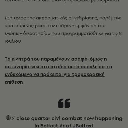
Στο τέλος της ακροαματικής συνεδρίασης, παρέμεινε
κρατούμενος μέχρι την επόμενη εμφάνισή του
ενώπιον δικαστηρίου που προγραμματίσθηκε για τις 8
Ιουλίου.
Τα κίνητρά του παραμένουν ασαφή, όμως η
αστυνομία έχει στο στάδιο αυτό αποκλείσει το
ενδεχόμενο να πρόκειται για τρομοκρατική
επίθεση
.
🛑⚡️ close quarter civl combat now happening
In Belfast
#riot
#Belfast