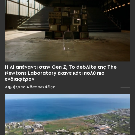
Η AI απέναντι στην Gen Z; Το debAIte της The
Newtons Laboratory έκανε κάτι πολύ πιο
ενδιαφέρον
Δημήτρης Αθανασιάδης