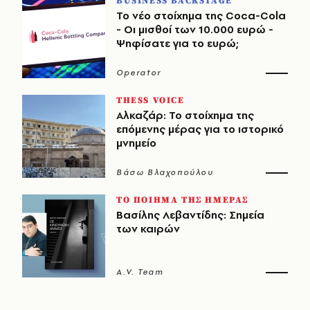
BUSINESS BACKSTAGE
Το νέο στοίχημα της Coca-Cola
- Οι μισθοί των 10.000 ευρώ -
Ψηφίσατε για το ευρώ;
Operator
THESS VOICE
Αλκαζάρ: Το στοίχημα της
επόμενης μέρας για το ιστορικό
μνημείο
Βάσω Βλαχοπούλου
ΤΟ ΠΟΙΗΜΑ ΤΗΣ ΗΜΕΡΑΣ
Βασίλης Λεβαντίδης: Σημεία
των καιρών
A.V. Team