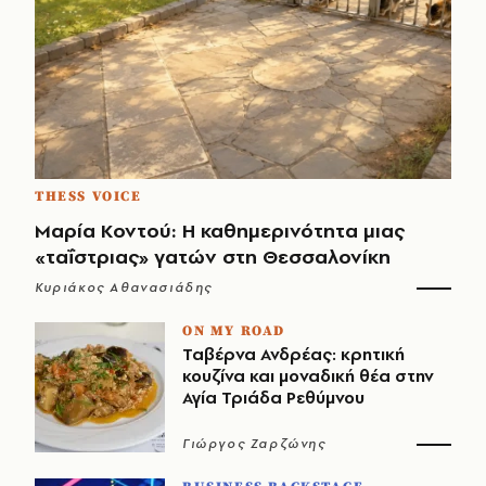
THESS VOICE
Μαρία Κοντού: Η καθημερινότητα μιας
«ταΐστριας» γατών στη Θεσσαλονίκη
Κυριάκος Αθανασιάδης
ON MY ROAD
Ταβέρνα Ανδρέας: κρητική
κουζίνα και μοναδική θέα στην
Αγία Τριάδα Ρεθύμνου
Γιώργος Ζαρζώνης