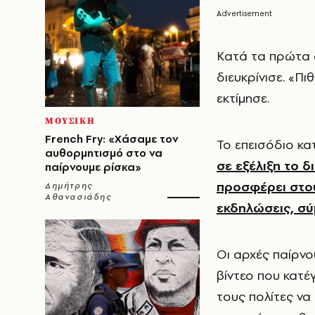
Κατά τα πρώτα σ
διευκρίνισε. «Π
εκτίμησε.
ΜΟΥΣΙΚΗ
French Fry: «Χάσαμε τον
Το επεισόδιο κα
αυθορμητισμό στο να
σε εξέλιξη το δ
παίρνουμε ρίσκα»
προσφέρει στου
Δημήτρης
Αθανασιάδης
εκδηλώσεις, σύ
Οι αρχές παίρνο
βίντεο που κατ
τους πολίτες ν