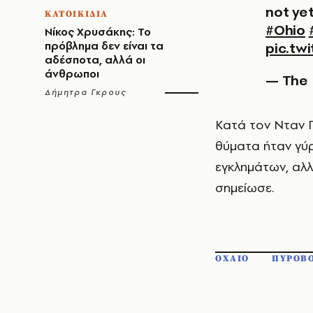
not ye
ΚΑΤΟΙΚΙΔΙΑ
#Ohio
Νίκος Χρυσάκης: Το
πρόβλημα δεν είναι τα
pic.tw
αδέσποτα, αλλά οι
άνθρωποι
— The
Δήμητρα Γκρους
Κατά τον Νταν Γ
θύματα ήταν γύρ
εγκλημάτων, αλλ
σημείωσε.
ΟΧΑΙΟ
ΠΥΡΟΒ