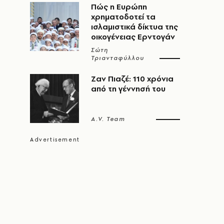
Πώς η Ευρώπη
χρηματοδοτεί τα
ισλαμιστικά δίκτυα της
οικογένειας Ερντογάν
Σώτη
Τριανταφύλλου
Ζαν Πιαζέ: 110 χρόνια
από τη γέννησή του
A.V. Team