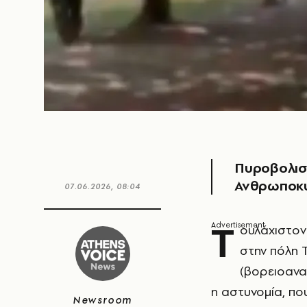
Πυροβολισμ
Ανθρωποκυ
07.06.2026, 08:04
Τ
ουλάχιστο
στην πόλη Τ
(βορειοανα
η αστυνομία, πο
Newsroom