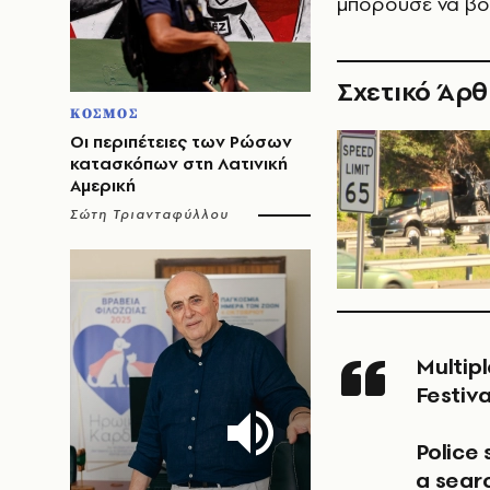
μπορούσε να βο
Σχετικό Άρ
ΚΟΣΜΟΣ
Οι περιπέτειες των Ρώσων
κατασκόπων στη Λατινική
Αμερική
Σώτη Τριανταφύλλου
Multiple people were shot near the Old West End
Festiva
Police 
a searc