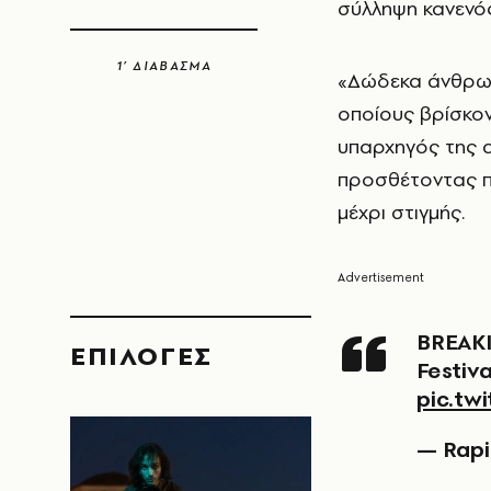
σύλληψη κανενό
1’ ΔΙΑΒΑΣΜΑ
«Δώδεκα άνθρωπ
οποίους βρίσκον
υπαρχηγός της α
προσθέτοντας π
μέχρι στιγμής.
BREAKING: Moment shots fired at Old West End
EΠΙΛΟΓΈΣ
Festiva
pic.tw
— Rapi