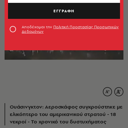
ΕΓΓΡΑΦΗ
Αποδέχομαι την
Πολιτική Προστασίας Προσωπικών
Δεδομένων
Ουάσινγκτον: Αεροσκάφος συγκρούστηκε με
ελικόπτερο του αμερικανικού στρατού - 18
νεκροί - Το χρονικό του δυστυχήματος