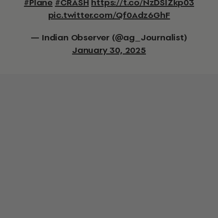
#Plane
#CRASH
https://t.co/NzDSlZkp03
pic.twitter.com/Qf0Adz6GhF
— Indian Observer (@ag_Journalist)
January 30, 2025