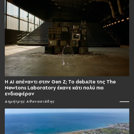
Η AI απέναντι στην Gen Z; Το debAIte της The
Newtons Laboratory έκανε κάτι πολύ πιο
ενδιαφέρον
Δημήτρης Αθανασιάδης