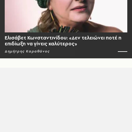
Ελισάβετ Κωνσταντινίδου: «Δεν τελειώνει ποτέ η
επιδίωξη να γίνεις καλύτερος»
Δημήτρης Καραθάνος