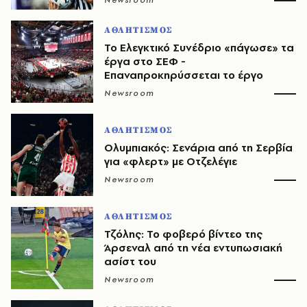
Newsroom
ΑΘΛΗΤΙΣΜΟΣ
Το Ελεγκτικό Συνέδριο «πάγωσε» τα
έργα στο ΣΕΦ -
Επαναπροκηρύσσεται το έργο
Newsroom
ΑΘΛΗΤΙΣΜΟΣ
Ολυμπιακός: Σενάρια από τη Σερβία
για «φλερτ» με Οτζελέγιε
Newsroom
ΑΘΛΗΤΙΣΜΟΣ
Τζόλης: Το φοβερό βίντεο της
Άρσεναλ από τη νέα εντυπωσιακή
ασίστ του
Newsroom