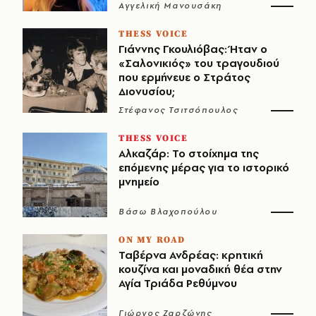
Αγγελική Μανουσάκη
THESS VOICE
Γιάννης Γκουλιόβας: Ήταν ο
«Σαλονικιός» του τραγουδιού
που ερμήνευε ο Στράτος
Διονυσίου;
Στέφανος Τσιτσόπουλος
THESS VOICE
Αλκαζάρ: Το στοίχημα της
επόμενης μέρας για το ιστορικό
μνημείο
Βάσω Βλαχοπούλου
ON MY ROAD
Ταβέρνα Ανδρέας: κρητική
κουζίνα και μοναδική θέα στην
Αγία Τριάδα Ρεθύμνου
Γιώργος Ζαρζώνης