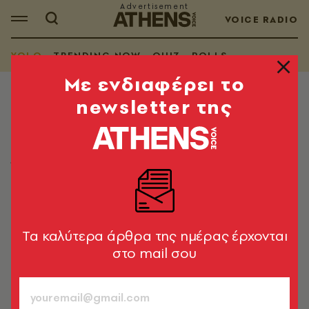
VOICE RADIO
YOLO
TRENDING NOW
QUIZ
POLLS
Mε ενδιαφέρει το
newsletter της
YOLO
Τα YOLO της Τρίτης 09.06.2026
Όσα μας έφτιαξαν τη διάθεση στο ίντερνετ
Λίνα Μανδράκου
09.06.2026, 06:30
1’ ΔΙΑΒΑΣΜΑ
Tα καλύτερα άρθρα της ημέρας έρχονται
στο mail σου