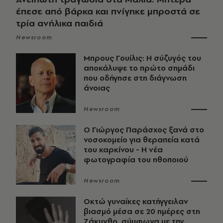
έπεσε από βάρκα και πνίγηκε μπροστά σε
τρία ανήλικα παιδιά
Newsroom
Μπρους Γουίλις: Η σύζυγός του
αποκάλυψε το πρώτο σημάδι
που οδήγησε στη διάγνωση
άνοιας
Newsroom
O Γιώργος Παράσχος ξανά στο
νοσοκομείο για θεραπεία κατά
του καρκίνου - Η νέα
φωτογραφία του ηθοποιού
Newsroom
Οκτώ γυναίκες κατήγγειλαν
βιασμό μέσα σε 20 ημέρες στη
Ζάκυνθο, σύμφωνα με την