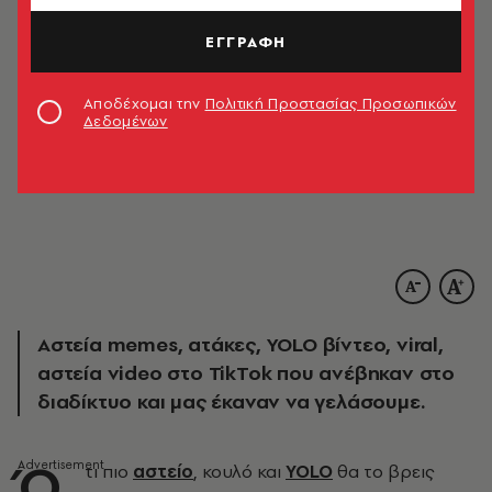
ΕΓΓΡΑΦΗ
Αποδέχομαι την
Πολιτική Προστασίας Προσωπικών
Δεδομένων
Αστεία memes, ατάκες, YOLO βίντεο, viral,
αστεία video στο TikTok που ανέβηκαν στο
διαδίκτυο και μας έκαναν να γελάσουμε.
Ό,
τι πιο
αστείο
, κουλό και
YOLO
θα το βρεις