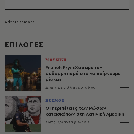
EΠΙΛΟΓΈΣ
ΜΟΥΣΙΚΗ
French Fry: «Χάσαμε τον
αυθορμητισμό στο να παίρνουμε
ρίσκα»
Δημήτρης Αθανασιάδης
ΚΟΣΜΟΣ
Οι περιπέτειες των Ρώσων
κατασκόπων στη Λατινική Αμερική
Σώτη Τριανταφύλλου