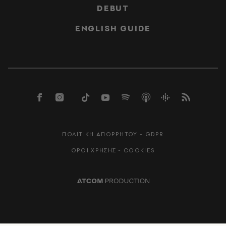
DEBUT
ENGLISH GUIDE
ΠΟΛΙΤΙΚΗ ΑΠΟΡΡΗΤΟΥ - GDPR
ΟΡΟΙ ΧΡΗΣΗΣ - COOKIES