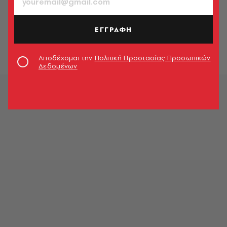
ΘΕΑΤΡΟ - ΟΠΕΡΑ
14 ραντεβού για αυτή την εβδομάδα
| 25 - 31 Ιανουαρίου 2024
ΕΓΓΡΑΦΗ
Ιωάννα Γκομούζα
Αποδέχομαι την
Πολιτική Προστασίας Προσωπικών
Δεδομένων