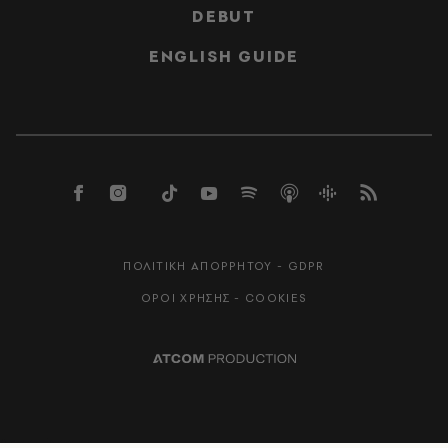
DEBUT
ENGLISH GUIDE
ΠΟΛΙΤΙΚΗ ΑΠΟΡΡΗΤΟΥ - GDPR
ΟΡΟΙ ΧΡΗΣΗΣ - COOKIES