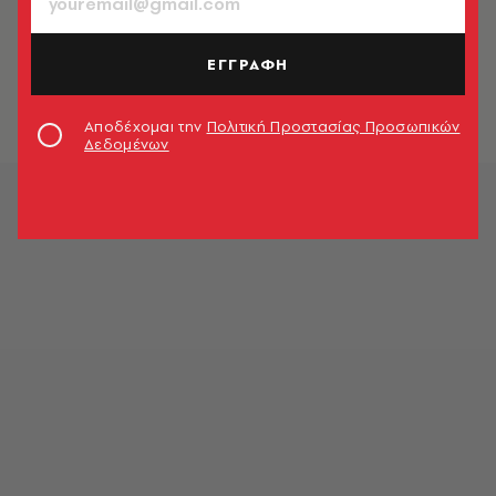
ΚΙΝΗΜΑΤΟΓΡΑΦΟΣ
Η Ρόδα: Δείτε την ταινία-βόλτα στην
παλιά Αθήνα δωρεάν
ΕΓΓΡΑΦΗ
A.V. Team
Αποδέχομαι την
Πολιτική Προστασίας Προσωπικών
Δεδομένων