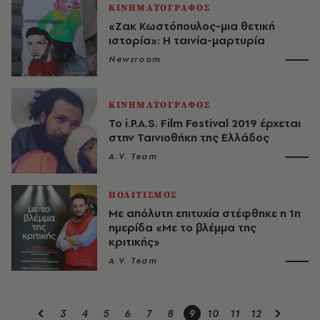
ΚΙΝΗΜΑΤΟΓΡΑΦΟΣ
«Ζακ Κωστόπουλος-μια θετική
ιστορία»: Η ταινία-μαρτυρία
Newsroom
ΚΙΝΗΜΑΤΟΓΡΑΦΟΣ
Το i.P.A.S. Film Festival 2019 έρχεται
στην Ταινιοθήκη της Ελλάδος
A.V. Team
ΠΟΛΙΤΙΣΜΟΣ
Με απόλυτη επιτυχία στέφθηκε η 1η
ημερίδα «Με το βλέμμα της
κριτικής»
A.V. Team
3
4
5
6
7
8
9
10
11
12