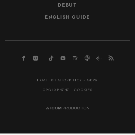
DEBUT
ENGLISH GUIDE
ΠΟΛΙΤΙΚΗ ΑΠΟΡΡΗΤΟΥ - GDPR
ΟΡΟΙ ΧΡΗΣΗΣ - COOKIES