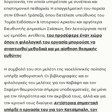
λογοτεχνία, την οποία υπηρέτησε με συνέπεια και
επιστημονική πειθαρχία. Η επαγγελματική του πορεία
στην Εθνική Τράπεζα, όπου διετέλεσε υπεύθυνος του
Τομέα Εκδόσεων & Ιστορικού Αρχείου και αργότερα
διευθυντής Δημοσίων Σχέσεων, δεν λειτούργησε ποτέ
ως εμπόδιο. Αντίθετα,
του προσέφερε έναν χώρο
όπου η φιλολογική του εργασία μπορούσε να
αναπτυχθεί μεθοδικά και με αίσθηση θεσμικής
ευθύνης
.
Η συμβολή του στη μελέτη της νεοελληνικής ποίησης
υπήρξε καθοριστική. Οι βιβλιογραφίες και οι
φιλολογικές του μελέτες για τον Καβάφη και τον
Σεφέρη θεωρούνται σήμερα υποδειγματικές, όχι μόνο
για την πληρότητα και την ακρίβειά τους, αλλά και για
την κριτική τους διαύγεια.
Αντίστοιχα σημαντική
υπήρξε η εργασία του για τον Κατσίμπαλη, τον