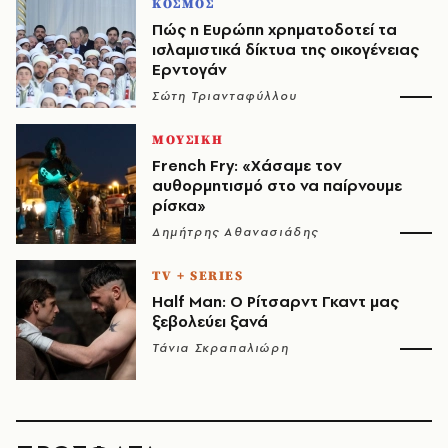
ΚΟΣΜΟΣ
Πώς η Ευρώπη χρηματοδοτεί τα
ισλαμιστικά δίκτυα της οικογένειας
Ερντογάν
Σώτη Τριανταφύλλου
ΜΟΥΣΙΚΗ
French Fry: «Χάσαμε τον
αυθορμητισμό στο να παίρνουμε
ρίσκα»
Δημήτρης Αθανασιάδης
TV + SERIES
Half Man: Ο Ρίτσαρντ Γκαντ μας
ξεβολεύει ξανά
Τάνια Σκραπαλιώρη