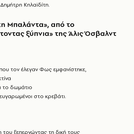
υ
Δημήτρη Κηλαϊδίτη.
κη Μπαλάντα», από το
φτοντας ξύπνια»
της Άλις Όσβαλντ
που τον έλεγαν Φως εμφανίστηκε,
κτίνα
ι το δωμάτιο
ζευγαρωμένοι στο κρεβάτι.
 του ξεπερνώντας τη δική τους