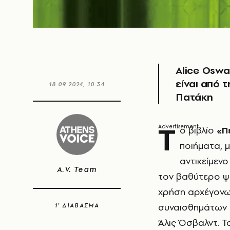
Alice Oswa
είναι από 
18.09.2024, 10:34
Πατάκη
Τ
ο βιβλίο
«Π
ποιήματα, 
αντικείμενο
A.V. Team
τον βαθύτερο ψ
χρήση αρχέγονω
συναισθημάτων ε
1’ ΔΙΑΒΑΣΜΑ
Άλις Όσβαλντ.
Τ