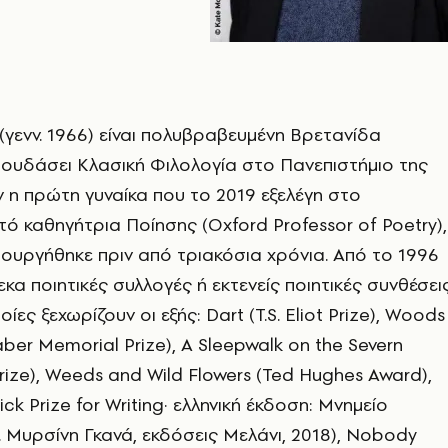
(γενν. 1966) είναι πολυβραβευμένη Βρετανίδα
σπουδάσει Κλασική Φιλολογία στο Πανεπιστήμιο της
η πρώτη γυναίκα που τo 2019 εξελέγη στο
τό καθηγήτρια Ποίησης (Oxford Professor of Poetry),
ουργήθηκε πριν από τριακόσια χρόνια. Από το 1996
εκα ποιητικές συλλογές ή εκτενείς ποιητικές συνθέσεις
ίες ξεχωρίζουν οι εξής: Dart (T.S. Eliot Prize), Woods
aber Memorial Prize), A Sleepwalk on the Severn
ize), Weeds and Wild Flowers (Ted Hughes Award),
k Prize for Writing· ελληνική έκδοση: Μνημείο
 Μυρσίνη Γκανά, εκδόσεις Μελάνι, 2018), Nobody