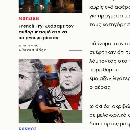
χωρίς ενδιαφέρ
για πράγματα μ
ΜΟΥΣΙΚΗ
τους κατηγόρησ
French Fry: «Χάσαμε τον
αυθορμητισμό στο να
παίρνουμε ρίσκα»
αδύναμοι σαν αυ
Δημήτρης
Αθανασιάδης
σκέφτηκαν ότι 
λάμποντας στο 
παραθύρου
έμοιαζαν λιγότε
ο αέρας
ω όχι όχι ακριβ
σε μελαγχολικό
δυο πόρτες μακ
ΚΟΣΜΟΣ