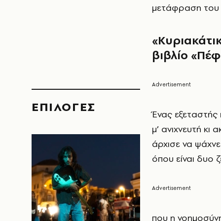
μετάφραση το
«Κυριακάτι
βιβλίο «Πέ
EΠΙΛΟΓΈΣ
Ένας εξεταστής 
μ’ ανιχνευτή κι α
άρχισε να ψάχνε
όπου είναι δυο 
που η νοημοσύνη