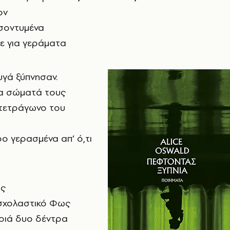
ον
ισοντυμένα
ε για γεράματα
γά ξύπνησαν.
τα σώματά τους
τετράγωνο του
ρο γερασμένα απ’ ό,τι
ώς
 σχολαστικό Φως
ριά δυο δέντρα