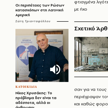
φτιαγμένα λιγότ
Οι περιπέτειες των Ρώσων
με ήχο​
κατασκόπων στη Λατινική
Αμερική
Σώτη Τριανταφύλλου
Σχετικό Άρ
ΚΑΤΟΙΚΙΔΙΑ
σαν για να τους
Νίκος Χρυσάκης: Το
περιέγραψαν το
πρόβλημα δεν είναι τα
αδέσποτα, αλλά οι
και καθώς φορο
άνθρωποι