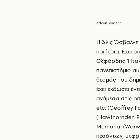
Η
Άλις Όσβαλντ
ποιήτρια. Έχει 
Οξφόρδης. Ήταν 
πανεπιστήμιο αυ
θεσμός που δημι
έχει εκδώσει έντ
ανάμεσα στις οπο
etc. (Geoffrey F
(Hawthornden Pr
Memorial (Warwic
πεσόντων, μτφρ.