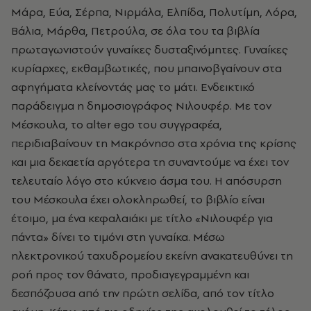
Μάρα, Εύα, Σέρπα, Νιρμάλα, Ελπίδα, Πολυτίμη, Λόρα,
Βάλια, Μάρθα, Πετρούλα, σε όλα του τα βιβλία
πρωταγωνιστούν γυναίκες δυσταξινόμητες. Γυναίκες
κυρίαρχες, εκθαμβωτικές, που μπαινοβγαίνουν στα
αφηγήματα κλείνοντάς μας το μάτι. Ενδεικτικό
παράδειγμα η δημοσιογράφος Νιλουφέρ. Με τον
Μέσκουλα, το alter ego του συγγραφέα,
περιδιαβαίνουν τη Μακρόνησο στα χρόνια της κρίσης
και μια δεκαετία αργότερα τη συναντούμε να έχει τον
τελευταίο λόγο στο κύκνειο άσμα του. Η απόσυρση
του Μέσκουλα έχει ολοκληρωθεί, το βιβλίο είναι
έτοιμο, μα ένα κεφαλαιάκι με τίτλο «Νιλουφέρ για
πάντα» δίνει το τιμόνι στη γυναίκα. Μέσω
ηλεκτρονικού ταχυδρομείου εκείνη ανακατευθύνει τη
ροή προς τον θάνατο, προδιαγεγραμμένη και
δεσπόζουσα από την πρώτη σελίδα, από τον τίτλο