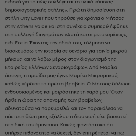
εκδοχή για το πώς συλλέγεται το υλικό κάποιας
δημοσιογραφικής στήλης». Πρώτη δημοσίευση στη
στήλη City Lover που τηρούσε για χρόνια ο Μήτσος
στην Athens Voice και στη συνέχεια συμπεριλήφθηκε
στη συλλογή διηγημάτων «Αυτά και οι μετακομίσεις»,
εκδ. Εστία. Έχοντας την άδειά του, τόλμησα να
διασκευάσω την ιστορία σε σενάριο για ταινία μικρού
μήκους και να λάβω μέρος στον διαγωνισμό της
Εταιρείας Ελλήνων Σεναριογράφων. Από Μαρίκα
άστεγη, η ηρωίδα μας έγινε Μαρίκα Μικρομηκού,
καθώς κέρδισε το πρώτο βραβείο. Ο Μήτσος δήλωσε
ενθουσιασμένος και μοιράστηκε τη χαρά μου. Όταν
ήρθε η ώρα της απονομής των βραβείων,
αδυνατούσα να παρευρεθώ και τον παρακάλεσα να
πάει στη θέση μου, εξάλλου η διασκευή είχε βασιστεί
στη δική του έμπνευση. Κακώς φαντάστηκα ότι
υπήρχε πιθανότητα να δεχτεί, δεν επιτρέπεται να πω