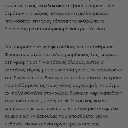
συνέπειες μιας εναλλακτικής έκβασης σημαντικών
θεμάτων της χώρας, ιστορικών ή μελλούμενων.
Υπαινίσσεται την τραγικότητα της ανθρώπινης
διάστασης με αυτοσαρκασμό και κριτική τάση.
Θα μπορούσα να γράψω σελίδες για τον άνθρωπο
Φύσσα που στάθηκε φίλος γκαρδιακός (ναι, επέμενε
στη γραφή αυτή) για τόσους άλλους, αυτός ο
χορτάτος τίγρης με τρυφεράδα γάτου, εν προκειμένω
του Σκονάκια του. Επιλέγω να σταθώ μόνο στον τρόπο
που ενθάρρυνε τις/τους νέους συγγραφείς –πράγμα
όχι πολύ σύνηθες στον χώρο, δύσκολη γαρ η αποδοχή
των ομότεχνων–, χωρίς να φείδεται μιας καλής
κουβέντας με κάθε ευκαιρία. Από «Αγύριστο κεφάλι»
το 2004 ως «Μέσκουλας που αποσύρεται για να
πεθάνει» είκοσι χρόνια αργότερα, ο Μήτσος