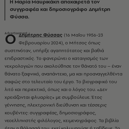
Η Μαρία Μαυρικάκη αποχαιρετά τον
συγγραφέα και δημοσιογράφο Δημήτρη
Φύσσα.
Ο
Δημήτρης Φύσσας
(16 Μαΐου 1956-23
Φεβρουαρίου 2024), ο Μήτσος όπως
συστηνόταν, υπήρξε αγαπητότατος και βαθιά
επιδραστικός. Το φανερώνει ο καταιγισμός των
νεκρολογιών που ακολούθησε τον θάνατό του – έναν
θάνατο ξαφνικό, αναπάντεχο, μα και προαναγγελθέντα
σαφώς στο τελευταίο του έργο. Το βιογραφικό του
λιτό και περιεκτικό, όπως και ο λόγος του. «Δεν
χρειάζονται φλυαρίες» με συμβούλευε. Έτος
γέννησης, ηλεκτρονική διεύθυνση και τέσσερις
κουβέντες: συγγραφέας, δημοσιογράφος,
νεοελληνιστής φιλόλογος, κειμενογράφος. Τα βιβλία
ήταν η θάλασσά του, εκεί κολυμπούσε ή ταξίδευε. Το