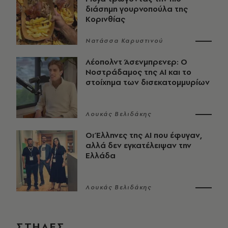
διάσημη γουρνοπούλα της
Κορινθίας
Νατάσσα Καρυστινού
Λέοπολντ Άσενμπρενερ: Ο
Νοστράδαμος της AI και το
στοίχημα των δισεκατομμυρίων
Λουκάς Βελιδάκης
Οι Έλληνες της ΑΙ που έφυγαν,
αλλά δεν εγκατέλειψαν την
Ελλάδα
Λουκάς Βελιδάκης
ΣΤΗΛΕΣ