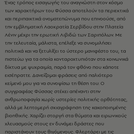
Ένας τρόπος εισαγωγής του αναγνώστη στον κόσμο
των χαρακτήρων του Φύσσα αποτελούν τα περιεκτικά
και περιπαικτικά ονοματεπώνυμα που επινοούσε, από
την εμβληματική Λαοκρατία Σερβίδου στην Πλατεία
Λένιν μέχρι την ερωτική Λιβιδώ των Σαριπόλων. Με
την τελευταία, μάλιστα, επέλεξε να συνομιλήσει
πολιτικά και να ξετυλίξει το ύστερο μανιφέστο του, τα
πιστεύω για τα οποία κονταροχτυπιόταν στα κοινωνικά
δίκτυα με ψυχραιμία, παρά τον φθόνο που κάποτε
εισέπραττε. Δανείζομαι φράσεις από παλιότερο
κείμενό μου για να συνοψίσω τη θέση του: Ο
συγγραφέας Φύσσας στέκει απέναντι στην
ανθρωποφαγία χωρίς υστερίες πολιτικής ορθότητας,
αλλά με λεπτομερή σκιαγράφηση της κακοποιημένης
βιοηθικής. Χαρίζει στοργή στα θύματα και ειρωνικούς
χλευασμούς στους εν δυνάμει δράστες που
παριστάνουν τους θιγόμενους. Φλερτάρει με τις