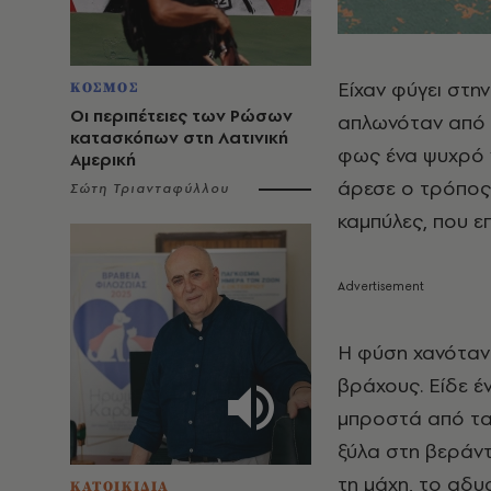
Είχαν φύγει στη
ΚΟΣΜΟΣ
Οι περιπέτειες των Ρώσων
απλωνόταν από 
κατασκόπων στη Λατινική
φως ένα ψυχρό γ
Αμερική
άρεσε ο τρόπος 
Σώτη Τριανταφύλλου
καμπύλες, που επ
Η φύση χανόταν 
βράχους. Είδε έν
μπροστά από τα 
ξύλα στη βεράντ
τη μάχη, το αδυ
ΚΑΤΟΙΚΙΔΙΑ