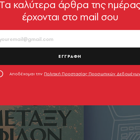
Tα καλύτερα άρθρα της ημέρα
έρχονται στο mail σου
ΕΓΓΡΑΦΗ
Αποδέχομαι την
Πολιτική Προστασίας Προσωπικών Δεδομένω