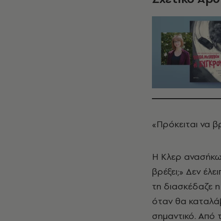
«Πρόκειται να β
Η Κλερ ανασήκω
βρέξει;» Δεν έλ
τη διασκέδαζε η
όταν θα καταλάβ
σημαντικό. Από τ