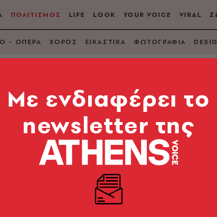
Α
ΠΟΛΙΤΙΣΜΟΣ
LIFE
LOOK
YOUR VOICE
VIRAL
Ζ
Ο - ΟΠΕΡΑ
ΧΟΡΟΣ
ΕΙΚΑΣΤΙΚΑ
ΦΩΤΟΓΡΑΦΙΑ
DESI
Mε ενδιαφέρει το
newsletter της
αξύ φίλων»: Αποκλει
bott (μετάφραση Κάλλια Παπαδάκη, Εκδόσεις Μετα