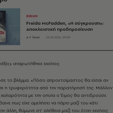
ΒΙΒΛΙΟ
Freida McFadden, «Η σύγκρουση»:
Αποκλειστική προδημοσίευση
A.V. Team
29.05.2026, 09:00
ρέξει;» αναρωτήθηκε εκείνος.
σε το βλέμμα. «Πόσο απροετοίμαστος θα είσαι αν
ειπε η τρυφερότητα από την παρατήρησή της. Μάλλον
 χαλαρότητα με την οποία ο Έιμος θα αντιδρούσε
αινε πως είχε αμελήσει να πάρει μαζί του κάτι
ην άλλη, θύμωνε στ’ αλήθεια μαζί του όταν εκείνος