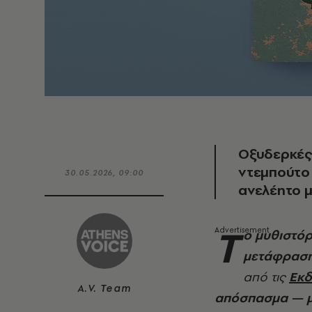
Οξυδερκές
ντεμπούτο 
30.05.2026, 09:00
ανελέητο 
Τ
ο μυθιστόρ
μετάφραση 
από τις
Εκδ
A.V. Team
απόσπασμα — μ