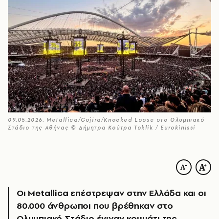
09.05.2026. Metallica/Gojira/Knocked Loose στο Ολυμπιακό
Στάδιο της Αθήνας © Δήμητρα Κούτρα Toklik / Eurokinissi
Οι Metallica επέστρεψαν στην Ελλάδα και οι
80.000 άνθρωποι που βρέθηκαν στο
Ολυμπιακό Στάδιο έγιναν κομμάτι της