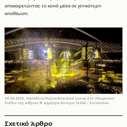
αποχαιρετώντας το κοινό μέσα σε γενικότερη
αποθέωση.
09.05.2026. Metallica/Gojira/Knocked Loose στο Ολυμπιακό
Στάδιο της Αθήνας © Δήμητρα Κούτρα Toklik / Eurokinissi
Σχετικό Άρθρο