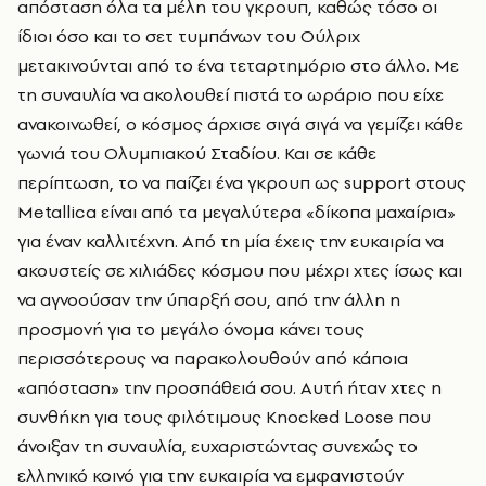
απόσταση όλα τα μέλη του γκρουπ, καθώς τόσο οι
ίδιοι όσο και το σετ τυμπάνων του Ούλριχ
μετακινούνται από το ένα τεταρτημόριο στο άλλο. Με
τη συναυλία να ακολουθεί πιστά το ωράριο που είχε
ανακοινωθεί, ο κόσμος άρχισε σιγά σιγά να γεμίζει κάθε
γωνιά του Ολυμπιακού Σταδίου. Και σε κάθε
περίπτωση, το να παίζει ένα γκρουπ ως support στους
Metallica είναι από τα μεγαλύτερα «δίκοπα μαχαίρια»
για έναν καλλιτέχνη. Από τη μία έχεις την ευκαιρία να
ακουστείς σε χιλιάδες κόσμου που μέχρι χτες ίσως και
να αγνοούσαν την ύπαρξή σου, από την άλλη η
προσμονή για το μεγάλο όνομα κάνει τους
περισσότερους να παρακολουθούν από κάποια
«απόσταση» την προσπάθειά σου. Αυτή ήταν χτες η
συνθήκη για τους φιλότιμους Knocked Loose που
άνοιξαν τη συναυλία, ευχαριστώντας συνεχώς το
ελληνικό κοινό για την ευκαιρία να εμφανιστούν