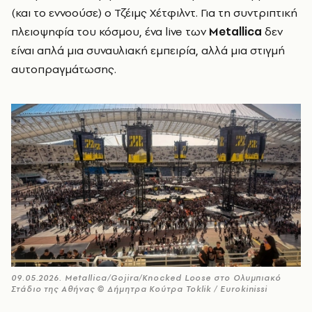
(και το εννοούσε) ο Τζέιμς Χέτφιλντ. Για τη συντριπτική
πλειοψηφία του κόσμου, ένα live των
Metallica
δεν
είναι απλά μια συναυλιακή εμπειρία, αλλά μια στιγμή
αυτοπραγμάτωσης.
09.05.2026. Metallica/Gojira/Knocked Loose στο Ολυμπιακό
Στάδιο της Αθήνας © Δήμητρα Κούτρα Toklik / Eurokinissi