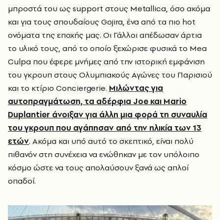
μπροστά του ως support στους Metallica, όσο ακόμα
και για τους σπουδαίους Gojira, ένα από τα πιο hot
ονόματα της εποχής μας. Οι Γάλλοι απέδωσαν άρτια
το υλικό τους, από το οποίο ξεχώρισε φυσικά το Mea
Culpa που έφερε μνήμες από την ιστορική εμφάνιση
του γκρουπ στους Ολυμπιακούς Αγώνες του Παρισιού
και το κτίριο Conciergerie.
Μιλώντας για
αυτοπραγμάτωση, τα αδέρφια Joe και Mario
Duplantier άνοιξαν για άλλη μια φορά τη συναυλία
του γκρουπ που αγάπησαν από την ηλικία των 13
ετών
. Ακόμα και υπό αυτό το σκεπτικό, είναι πολύ
πιθανόν στη συνέχεια να ενώθηκαν με τον υπόλοιπο
κόσμο ώστε να τους απολαύσουν ξανά ως απλοί
οπαδοί.