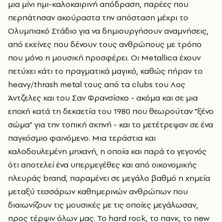
μια μίνι ημι-καλοκαιρινή απόδραση, παρέες που
περπάτησαν ακούραστα την απόσταση μέχρι το
Ολυμπιακό Στάδιο για να δημιουργήσουν αναμνήσεις,
από εκείνες που δένουν τους ανθρώπους με τρόπο
που μόνο η μουσική προσφέρει. Οι Metallica έχουν
πετύχει κάτι το πραγματικά μαγικό, καθώς πήραν το
heavy/thrash metal τους από τα clubs του Λος
Άντζελες και του Σαν Φρανσίσκο - ακόμα και σε μια
εποχή κατά τη δεκαετία του 1980 που θεωρούταν "ξένο
σώμα" για την τοπική σκηνή - και το μετέτρεψαν σε ένα
παγκόσμιο φαινόμενο. Μια τεράστια και
καλοδουλεμένη μηχανή, η οποία και παρά το γεγονός
ότι αποτελεί ένα υπερμεγέθες και από οικονομικής
πλευράς brand, παραμένει σε μεγάλο βαθμό η χημεία
μεταξύ τεσσάρων καθημερινών ανθρώπων που
διαιωνίζουν τις μουσικές με τις οποίες μεγάλωσαν,
προς τέρψιν όλων μας. Το hard rock, το πανκ, το new