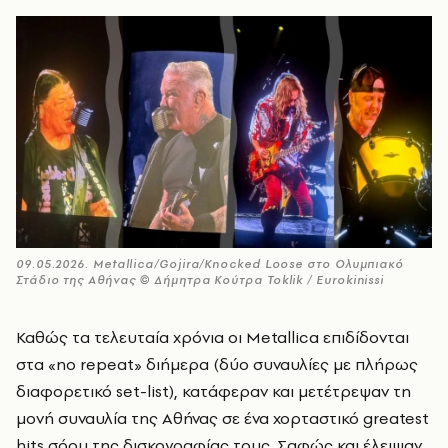
09.05.2026. Metallica/Gojira/Knocked Loose στο Ολυμπιακό
Στάδιο της Αθήνας © Δήμητρα Κούτρα Toklik / Eurokinissi
Καθώς τα τελευταία χρόνια οι Metallica επιδίδονται
στα «no repeat» διήμερα (δύο συναυλίες με πλήρως
διαφορετικό set-list), κατάφεραν και μετέτρεψαν τη
μονή συναυλία της Αθήνας σε ένα χορταστικό greatest
hits σόου της δισκογραφίας τους. Σαφώς και έλειψαν