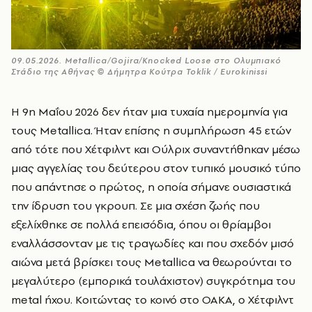
09.05.2026. Metallica/Gojira/Knocked Loose στο Ολυμπιακό
Στάδιο της Αθήνας © Δήμητρα Κούτρα Toklik / Eurokinissi
H 9η Μαΐου 2026 δεν ήταν μια τυχαία ημερομηνία για
τους Metallica. Ήταν επίσης η συμπλήρωση 45 ετών
από τότε που Χέτφιλντ και Ούλριχ συναντήθηκαν μέσω
μιας αγγελίας του δεύτερου στον τυπικό μουσικό τύπο
που απάντησε ο πρώτος, η οποία σήμανε ουσιαστικά
την ίδρυση του γκρουπ. Σε μια σχέση ζωής που
εξελίχθηκε σε πολλά επεισόδια, όπου οι θρίαμβοι
εναλλάσσονταν με τις τραγωδίες και που σχεδόν μισό
αιώνα μετά βρίσκει τους Metallica να θεωρούνται το
μεγαλύτερο (εμπορικά τουλάχιστον) συγκρότημα του
metal ήχου. Κοιτώντας το κοινό στο ΟΑΚΑ, ο Χέτφιλντ