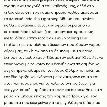
αγαπημένα τραγούδια του καθενός μας, αλλά στο
τέλος αυτό δεν είχε καμία σημασία καθώς ακούσαμε
το κλασικό Ride the Lightning δίδυμο που ανοίγει
πολλές συναυλίες τους, την αφρόκρεμα από το
ιστορικό Black Album (του σημαντικότερου ίσως
metal δίσκου στην ιστορία), ένα «Nothing Else
Matters» με την αίσθηση δεκάδων προτάσεων γάμου
γύρω μας, τα «hits» από τα άλμπουμ με τα οποία
έχτισαν τον μύθο τους. Είδαμε τον αειθαλή Χέτφιλντ να
επικοινωνεί με το κοινό που ένιωθε εκστασιασμένο και
συγκινημένο, είδαμε και τον Λαρς Ούλριχ να παίζει με
την ίδια όρεξη και ενέργεια με τον 18χρονο εαυτό του,
όταν και παράτησε για τα καλά τα όνειρα (του;) για
επαγγελματική καριέρα στο τένις και αφοσιώθηκε στη
μουσική. Είδαμε επίσης τον Ρόμπερτ Τρουχίγιο, τον
μπασίστα που έχει μείνει για το μεγαλύτερο διάστημα