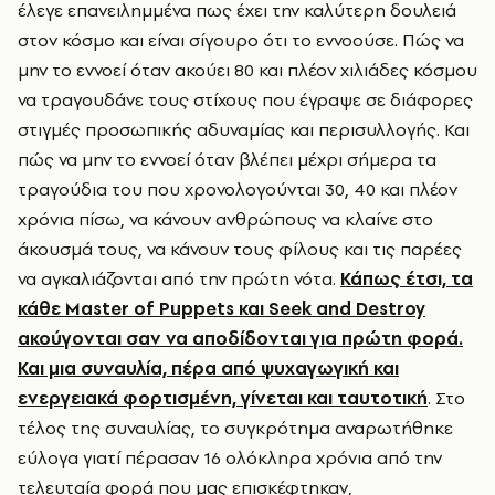
έλεγε επανειλημμένα πως έχει την καλύτερη δουλειά
στον κόσμο και είναι σίγουρο ότι το εννοούσε. Πώς να
μην το εννοεί όταν ακούει 80 και πλέον χιλιάδες κόσμου
να τραγουδάνε τους στίχους που έγραψε σε διάφορες
στιγμές προσωπικής αδυναμίας και περισυλλογής. Και
πώς να μην το εννοεί όταν βλέπει μέχρι σήμερα τα
τραγούδια του που χρονολογούνται 30, 40 και πλέον
χρόνια πίσω, να κάνουν ανθρώπους να κλαίνε στο
άκουσμά τους, να κάνουν τους φίλους και τις παρέες
να αγκαλιάζονται από την πρώτη νότα.
Κάπως έτσι, τα
κάθε Master of Puppets και Seek and Destroy
ακούγονται σαν να αποδίδονται για πρώτη φορά.
Και μια συναυλία, πέρα από ψυχαγωγική και
ενεργειακά φορτισμένη, γίνεται και ταυτοτική
. Στο
τέλος της συναυλίας, το συγκρότημα αναρωτήθηκε
εύλογα γιατί πέρασαν 16 ολόκληρα χρόνια από την
τελευταία φορά που μας επισκέφτηκαν,